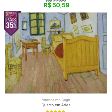
R$
50,59
Vincent van Gogh
Quarto em Arles