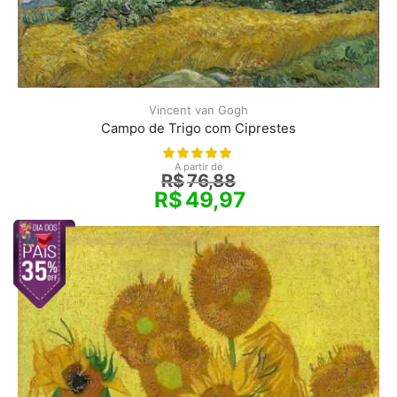
Vincent van Gogh
Campo de Trigo com Ciprestes
A partir de
R$
76,88
R$
49,97