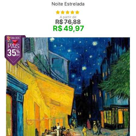
Noite Estrelada
A partir de
R$
76,88
R$
49,97