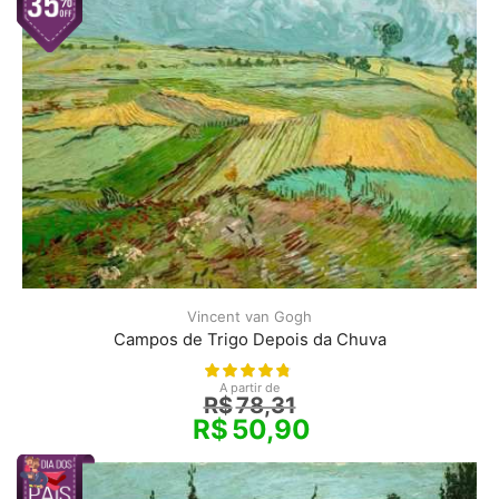
Vincent van Gogh
Campos de Trigo Depois da Chuva
A partir de
R$
78,31
R$
50,90