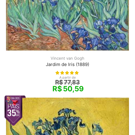
Vincent van Gogh
Jardim de Iris (1889)
A partir de
R$
77,83
R$
50,59