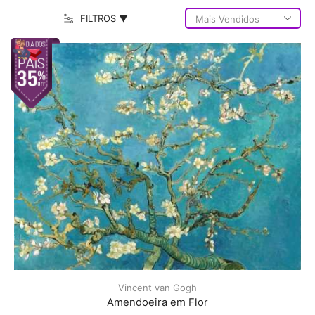
FILTROS ▼
Vincent van Gogh
Amendoeira em Flor