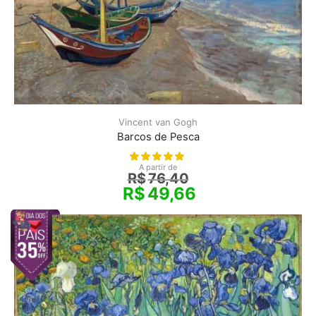
Vincent van Gogh
Barcos de Pesca
A partir de
R$
76,40
R$
49,66