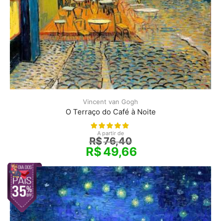
Vincent van Gogh
O Terraço do Café à Noite
A partir de
R$
76,40
R$
49,66