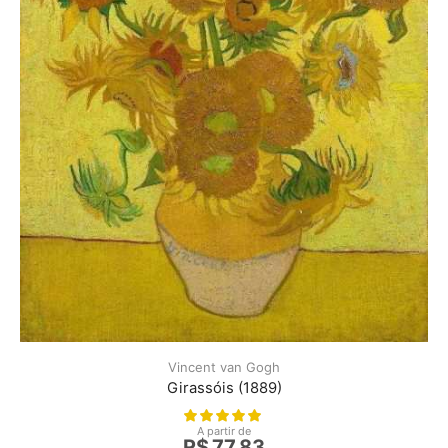
Vincent van Gogh
Girassóis (1889)
A partir de
R$
77,83