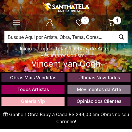
0
1
Início
Loja
Telas
Obras de Arte
Pós Impressionismo
Vincent van Gogh
Obras Mais Vendidas
Últimas Novidades
Todos Artistas
Movimentos da Arte
Galeria Vip
Opinião dos Clientes
Ganhe 1 Obra Baby à Cada R$ 299,00 em Obras no seu
Carrinho!