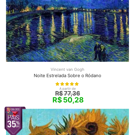
Vincent van Gogh
Noite Estrelada Sobre o Ródano
A partir de
R$
77,36
R$
50,28