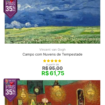
Vincent van Gogh
Campo com Nuvens de Tempestade
A partir de
R$
95,00
R$
61,75