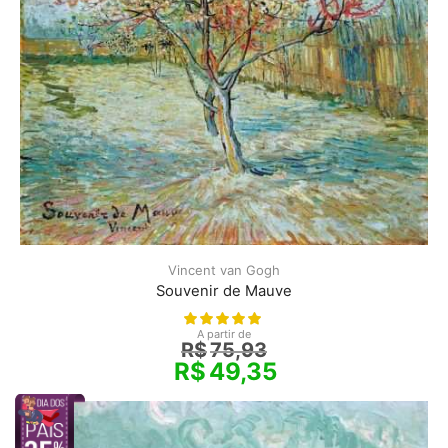
Vincent van Gogh
Souvenir de Mauve
A partir de
R$
75,93
R$
49,35