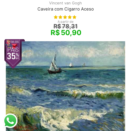
Vincent van Gogh
Caveira com Cigarro Aceso
A partir de
R$
78,31
R$
50,90