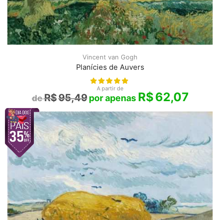
Vincent van Gogh
Planícies de Auvers
A partir de
R$
62,07
R$
95,49