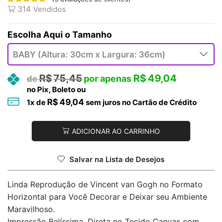
314
Vendidos
Tamanho
R$
75,45
R$
49,04
no Pix, Boleto ou
R$
49,04
1
x de
sem juros no Cartão de Crédito
ADICIONAR AO CARRINHO
Salvar na Lista de Desejos
Linda Reprodução de Vincent van Gogh no Formato
Horizontal para Você Decorar e Deixar seu Ambiente
Maravilhoso.
Impressão Belíssima, Direta no Tecido Canvas com