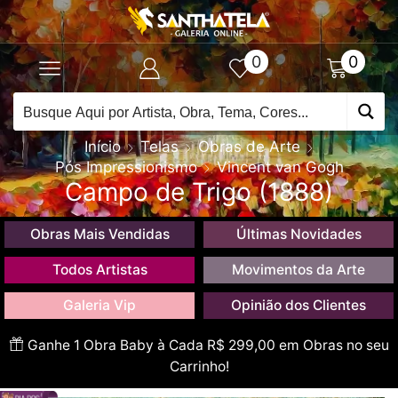
0
0
Início
Telas
Obras de Arte
Pós Impressionismo
Vincent van Gogh
Campo de Trigo (1888)
Obras Mais Vendidas
Últimas Novidades
Todos Artistas
Movimentos da Arte
Galeria Vip
Opinião dos Clientes
Ganhe 1 Obra Baby à Cada R$ 299,00 em Obras no seu
Carrinho!