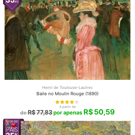
Henri de Toulouse-Lautrec
Baile no Moulin Rouge (1890)
A partir de
R$
50,59
R$
77,83