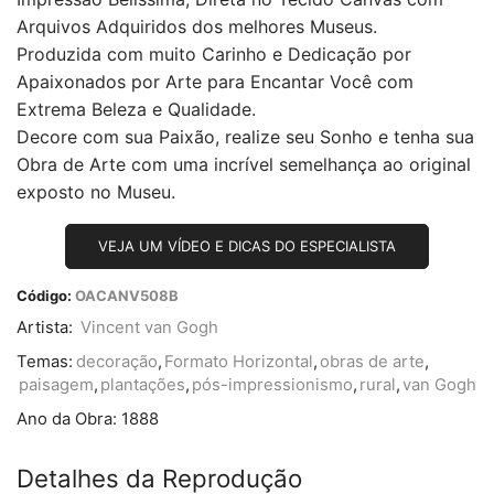
Arquivos Adquiridos dos melhores Museus.
Produzida com muito Carinho e Dedicação por
Apaixonados por Arte para Encantar Você com
Extrema Beleza e Qualidade.
Decore com sua Paixão, realize seu Sonho e tenha sua
Obra de Arte com uma incrível semelhança ao original
exposto no Museu.
VEJA UM VÍDEO E DICAS DO ESPECIALISTA
Código:
OACANV508B
Artista:
Vincent van Gogh
Temas:
decoração
,
Formato Horizontal
,
obras de arte
,
paisagem
,
plantações
,
pós-impressionismo
,
rural
,
van Gogh
Ano da Obra:
1888
Detalhes da Reprodução