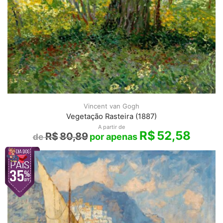
Vincent van Gogh
Vegetação Rasteira (1887)
A partir de
R$
52,58
R$
80,89