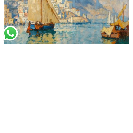
Konstantin Gorbatov
Amalfi (1939)
A partir de
R$
49,35
R$
75,93