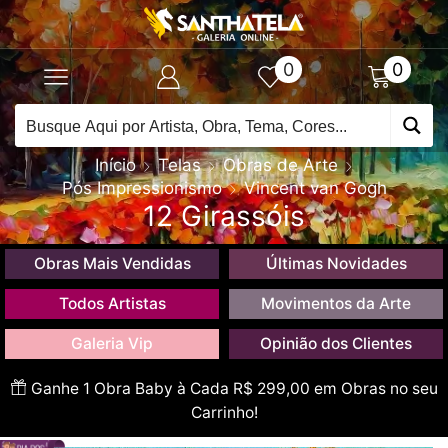
0
0
Início
Telas
Obras de Arte
Pós Impressionismo
Vincent van Gogh
12 Girassóis
Obras Mais Vendidas
Últimas Novidades
Todos Artistas
Movimentos da Arte
Galeria Vip
Opinião dos Clientes
Ganhe 1 Obra Baby à Cada R$ 299,00 em Obras no seu
Carrinho!