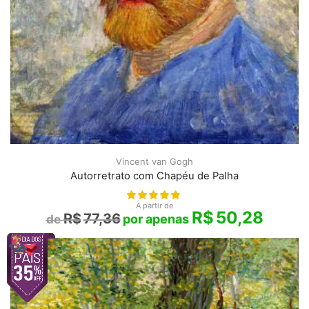
Vincent van Gogh
Autorretrato com Chapéu de Palha
A partir de
R$
50,28
R$
77,36