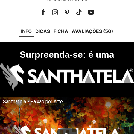
Facebook
Instagram
Pinterest
Tik-
Youtube
tok
INFO
DICAS
FICHA
AVALIAÇÕES (50)
Surpreenda-se: é uma
Santhatela - Paixão por Arte