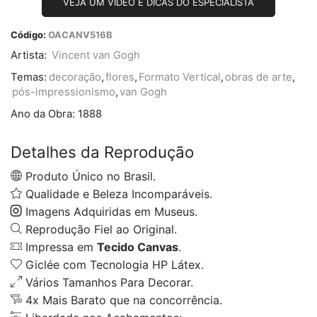
VEJA UM VÍDEO E DICAS DO ESPECIALISTA
Código:
OACANV516B
Artista:
Vincent van Gogh
Temas:
decoração
,
flores
,
Formato Vertical
,
obras de arte
,
pós-impressionismo
,
van Gogh
Ano da Obra:
1888
Detalhes da Reprodução
Produto Único no Brasil.
Qualidade e Beleza Incomparáveis.
Imagens Adquiridas em Museus.
Reprodução Fiel ao Original.
Impressa em
Tecido Canvas
.
Giclée com Tecnologia HP Látex.
Vários Tamanhos Para Decorar.
4x Mais Barato que na concorrência.