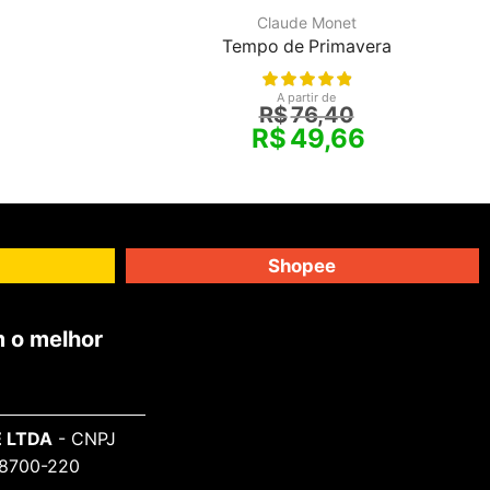
Claude Monet
Tempo de Primavera
A partir de
R$
76,40
R$
49,66
Shopee
 o melhor
 LTDA
- CNPJ
 98700-220