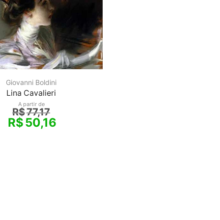
Giovanni Boldini
Lina Cavalieri
A partir de
R$
77,17
R$
50,16