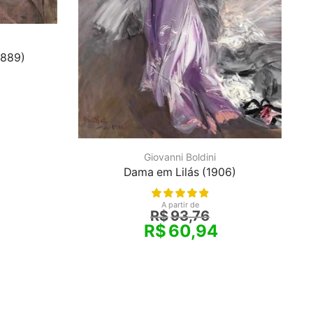
1889)
Giovanni Boldini
Dama em Lilás (1906)
A partir de
R$
93,76
R$
60,94