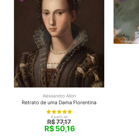
Alessandro Allori
Retrato de uma Dama Florentina
A partir de
R$
77,17
R$
50,16