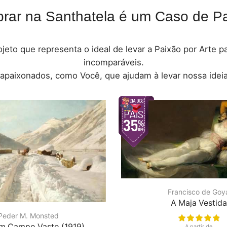
rar na Santhatela é um Caso de Pa
jeto que representa o ideal de levar a Paixão por Arte 
incomparáveis.
 apaixonados, como Você, que ajudam à levar nossa ideia
Francisco de Goy
A Maja Vestida
Peder M. Monsted
m Campo Vasto (1919)
A partir de