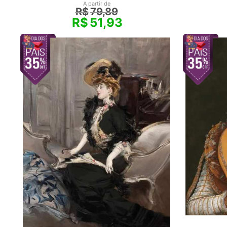
A partir de
R$
79,89
R$
51,93