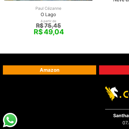
Paul Cézanne
O Lago
A partir de
R$
75,45
R$
49,04
Amazon
Santha
07.