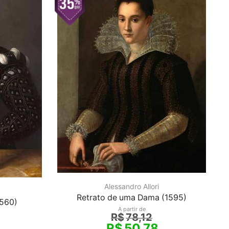
Alessandro Allori
Retrato de uma Dama (1595)
1560)
A partir de
R$
78,12
R$
50,78