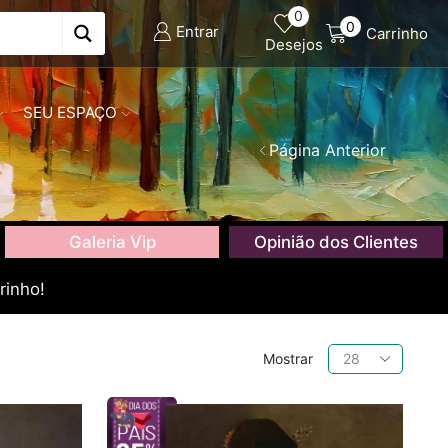
0
0
Entrar
Carrinho
Desejos
SEU ESPAÇO
Página Anterior
Galeria Vip
Opinião dos Clientes
rinho!
Produtos
Mostrar
por
página