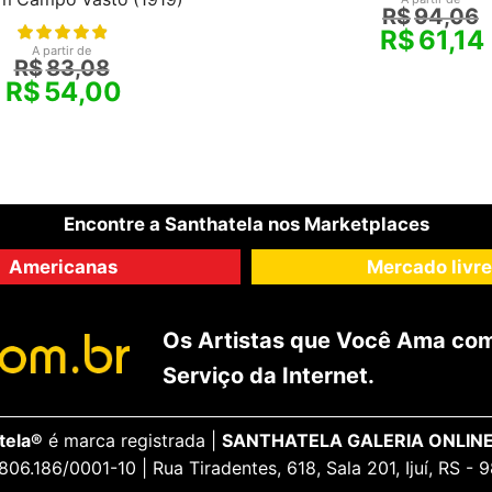
R$
94,06
R$
61,14
A partir de
R$
83,08
R$
54,00
Encontre a Santhatela nos Marketplaces
Americanas
Mercado livre
Os Artistas que Você Ama com
Serviço da Internet.
tela®
é marca registrada |
SANTHATELA GALERIA ONLINE
806.186/0001-10 | Rua Tiradentes, 618, Sala 201, Ijuí, RS -