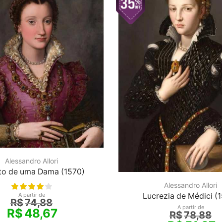
Alessandro Allori
to de uma Dama (1570)
Alessandro Allori
A partir de
Lucrezia de Médici (
R$
74,88
A partir de
R$
48,67
R$
78,88