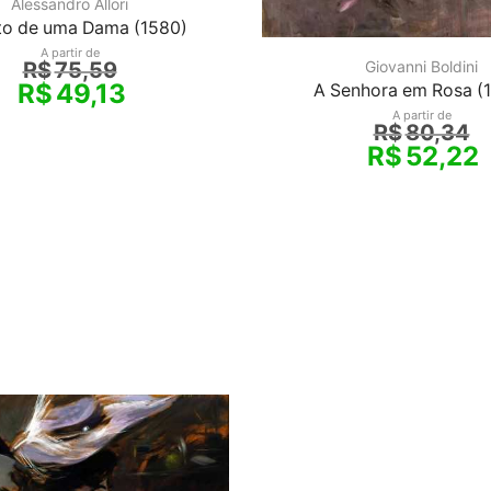
Alessandro Allori
to de uma Dama (1580)
A partir de
R$
75,59
Giovanni Boldini
R$
49,13
A Senhora em Rosa (
A partir de
R$
80,34
R$
52,22