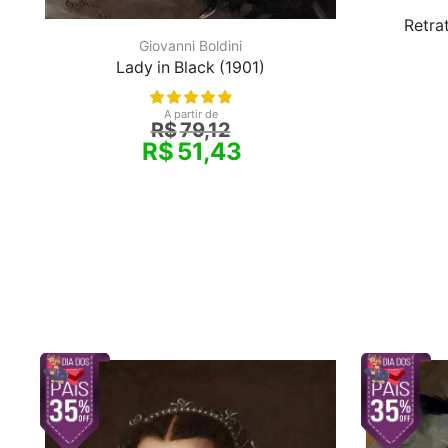
Retra
Giovanni Boldini
Lady in Black (1901)
A partir de
R$
79,12
R$
51,43