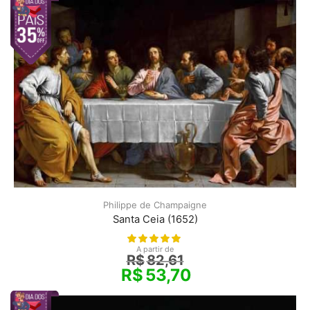
Philippe de Champaigne
Santa Ceia (1652)
A partir de
R$
82,61
R$
53,70