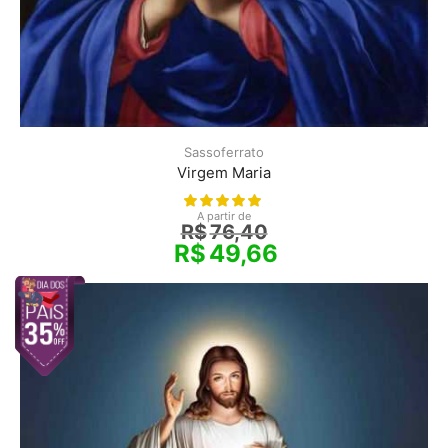
Sassoferrato
Virgem Maria
A partir de
R$
76,40
R$
49,66