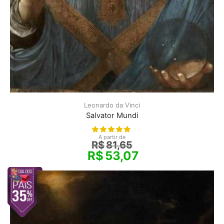
Leonardo da Vinci
Salvator Mundi
A partir de
R$
81,65
R$
53,07