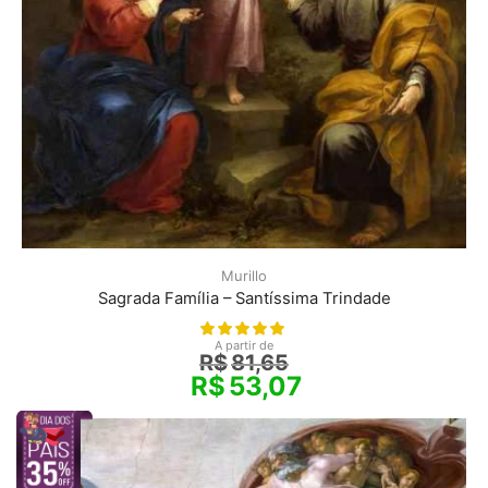
Murillo
Sagrada Família – Santíssima Trindade
A partir de
R$
81,65
R$
53,07