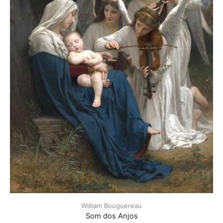
William Bouguereau
Som dos Anjos