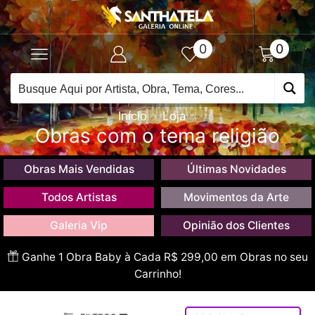
0
0
Início
Loja
Obras com o tema religião
Obras Mais Vendidas
Últimas Novidades
Todos Artistas
Movimentos da Arte
Galeria Vip
Opinião dos Clientes
Ganhe 1 Obra Baby à Cada R$ 299,00 em Obras no seu
Carrinho!