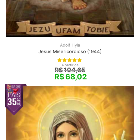
Adolf Hyla
Jesus Misericordioso (1944)
A partir de
R$
104,65
R$
68,02