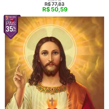
A partir de
R$
77,83
R$
50,59