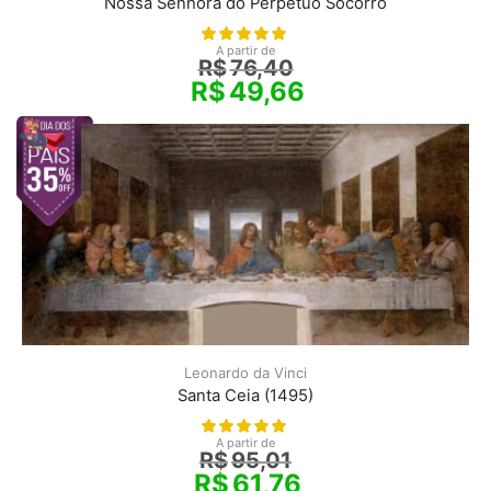
Nossa Senhora do Perpétuo Socorro
A partir de
R$
76,40
R$
49,66
Leonardo da Vinci
Santa Ceia (1495)
A partir de
R$
95,01
R$
61,76