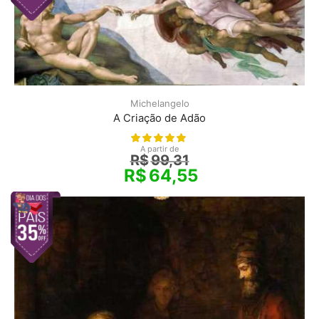
Michelangelo
A Criação de Adão
A partir de
R$
99,31
R$
64,55