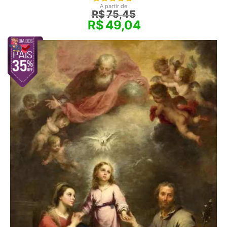
A partir de
R$
75,45
R$
49,04