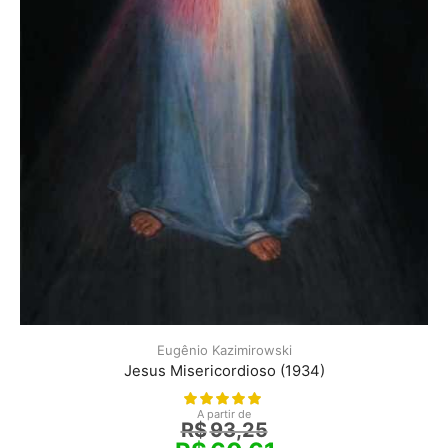
Eugênio Kazimirowski
Jesus Misericordioso (1934)
A partir de
R$
93,25