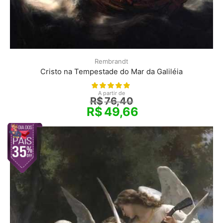
Rembrandt
Cristo na Tempestade do Mar da Galiléia
A partir de
R$
76,40
R$
49,66