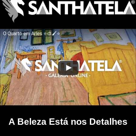
O Quarto em Arles ⭐🎨🖌⭐
A Beleza Está nos Detalhes