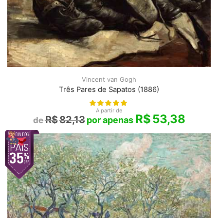
Vincent van Gogh
Três Pares de Sapatos (1886)
A partir de
R$
53,38
R$
82,13