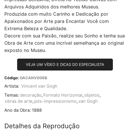
Arquivos Adquiridos dos melhores Museus.
Produzida com muito Carinho e Dedicação por
Apaixonados por Arte para Encantar Você com
Extrema Beleza e Qualidade.
Decore com sua Paixão, realize seu Sonho e tenha sua
Obra de Arte com uma incrível semelhança ao original
exposto no Museu.
VEJA UM VÍDEO E DICAS DO ESPECIALISTA
Código:
OACANV006B
Artista:
Vincent van Gogh
Temas:
decoração
,
Formato Horizontal
,
objetos
,
obras de arte
,
pós-impressionismo
,
van Gogh
Ano da Obra:
1888
Detalhes da Reprodução