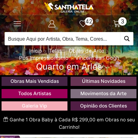
42
3
Início
Telas
Obras de Arte
Pós Impressionismo
Vincent van Gogh
Quarto em Arles
Obras Mais Vendidas
Últimas Novidades
Todos Artistas
Movimentos da Arte
Galeria Vip
Opinião dos Clientes
Ganhe 1 Obra Baby à Cada R$ 299,00 em Obras no seu
Carrinho!