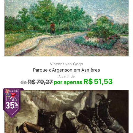
Vincent van Gogh
Parque d’Argenson em Asnières
A partir de
R$
51,53
R$
79,27