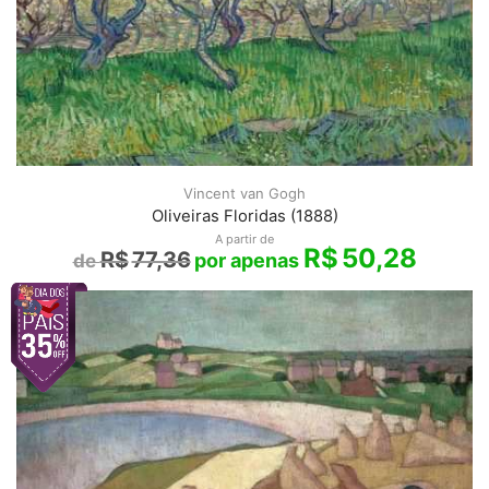
Vincent van Gogh
Oliveiras Floridas (1888)
A partir de
R$
50,28
R$
77,36