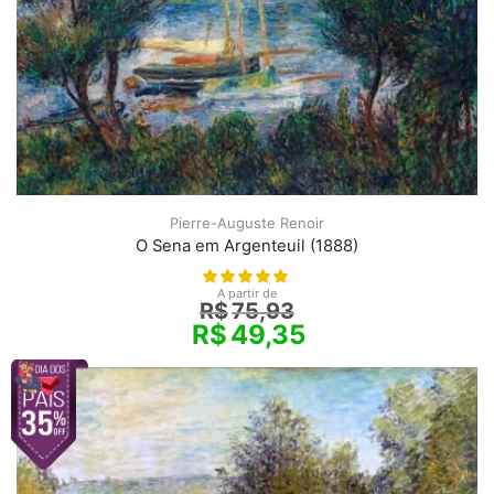
Pierre-Auguste Renoir
O Sena em Argenteuil (1888)
A partir de
R$
75,93
R$
49,35