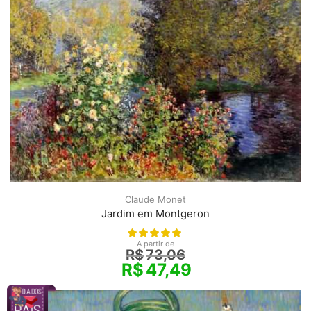
Claude Monet
Jardim em Montgeron
A partir de
R$
73,06
R$
47,49