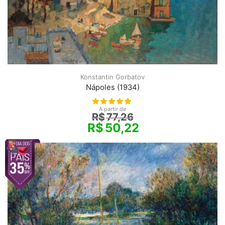
Konstantin Gorbatov
Nápoles (1934)
A partir de
R$
77,26
R$
50,22