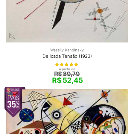
Wassily Kandinsky
Delicada Tensão (1923)
A partir de
R$
80,70
R$
52,45