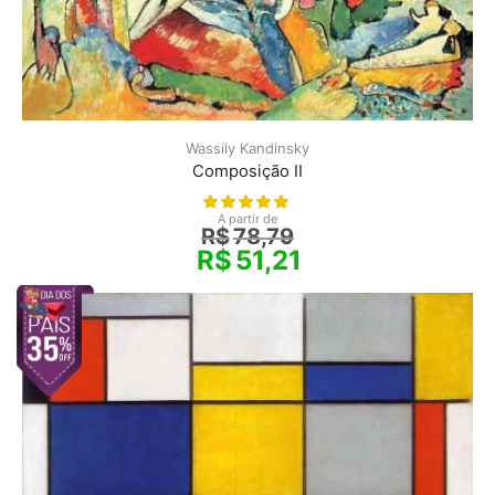
Wassily Kandinsky
Composição II
A partir de
R$
78,79
R$
51,21