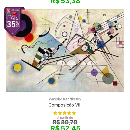
R$
53,38
Wassily Kandinsky
Composição VIII
A partir de
R$
80,70
R$
52,45