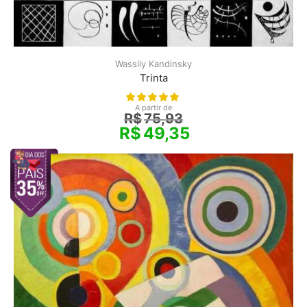
Wassily Kandinsky
Trinta
A partir de
R$
75,93
R$
49,35