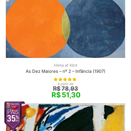
Hilma af Klint
As Dez Maiores – nº 2 – Infância (1907)
A partir de
R$
78,93
R$
51,30