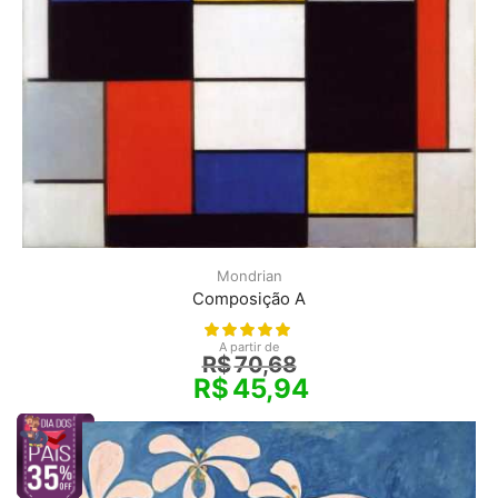
Mondrian
Composição A
A partir de
R$
70,68
R$
45,94