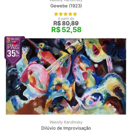
Gewebe (1923)
A partir de
R$
80,89
R$
52,58
Wassily Kandinsky
Dilúvio de Improvisação