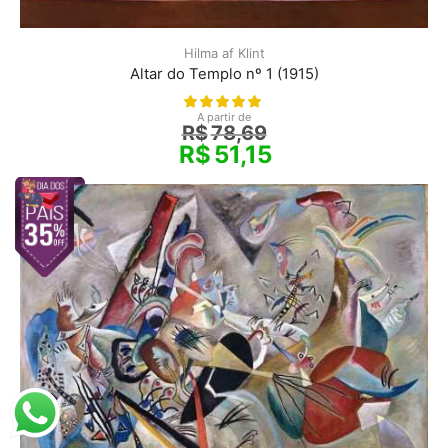
Hilma af Klint
Altar do Templo nº 1 (1915)
A partir de
R$
78,69
R$
51,15