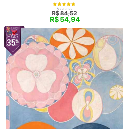
A partir de
R$
84,52
R$
54,94