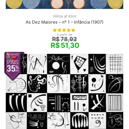
Hilma af Klint
As Dez Maiores – nº 1 – Infância (1907)
A partir de
R$
78,93
R$
51,30