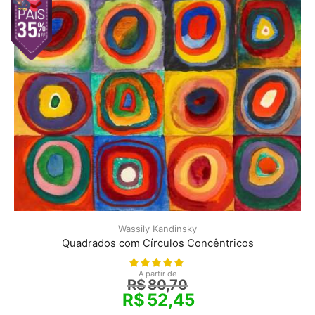
Wassily Kandinsky
Quadrados com Círculos Concêntricos
A partir de
R$
80,70
R$
52,45