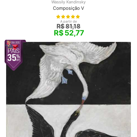
Wassily Kandinsky
Composição V
A partir de
R$
81,18
R$
52,77