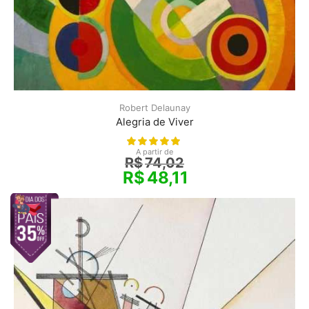
Robert Delaunay
Alegria de Viver
A partir de
R$
74,02
R$
48,11