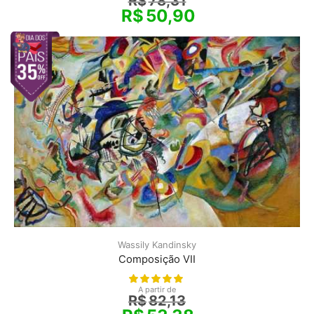
R$
78,31
R$
50,90
Wassily Kandinsky
Composição VII
A partir de
R$
82,13