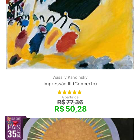
Wassily Kandinsky
Impressão III (Concerto)
A partir de
R$
77,36
R$
50,28