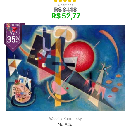
A partir de
R$
81,18
R$
52,77
Wassily Kandinsky
No Azul