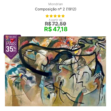
Mondrian
Composição nº 2 (1912)
A partir de
R$
72,59
R$
47,18