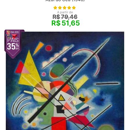
A partir de
R$
79,46
R$
51,65