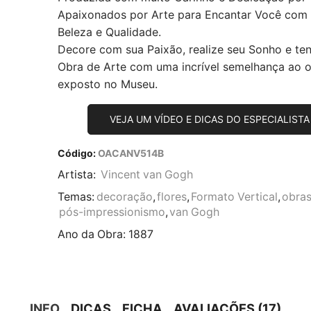
Apaixonados por Arte para Encantar Você com
Beleza e Qualidade.
Decore com sua Paixão, realize seu Sonho e te
Obra de Arte com uma incrível semelhança ao or
exposto no Museu.
VEJA UM VÍDEO E DICAS DO ESPECIALISTA
Código:
OACANV514B
Artista:
Vincent van Gogh
Temas:
decoração
,
flores
,
Formato Vertical
,
obras
pós-impressionismo
,
van Gogh
Ano da Obra:
1887
INFO
DICAS
FICHA
AVALIAÇÕES (17)