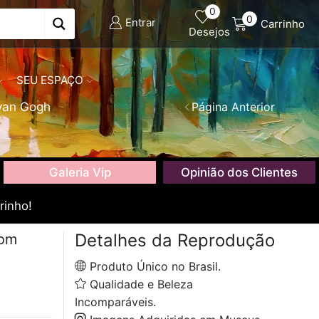
0
0
Entrar
Carrinho
Desejos
SEU ESPAÇO
van Gogh
Página Anterior
Galeria Vip
Opinião dos Clientes
rinho!
Detalhes da Reprodução
com
Produto Único no Brasil.
Qualidade e Beleza
Incomparáveis.