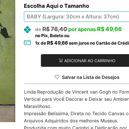
Tamanho
R$
76,40
R$
49,66
no Pix, Boleto ou
R$
49,66
1
x de
sem juros no Cartão de Crédi
ADICIONAR AO CARRINHO
Salvar na Lista de Desejos
Linda Reprodução de Vincent van Gogh no For
Vertical para Você Decorar e Deixar seu Ambie
Maravilhoso.
Impressão Belíssima, Direta no Tecido Canvas 
Arquivos Adquiridos dos melhores Museus.
Produzida com muito Carinho e Dedicação por