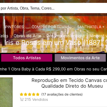
PINTORES
COMPRE POR TEMAS
SANTHATELA +
Telas
Obras de Arte
Pós Impressionismo
Vincent 
Iris e Rosas em um Vaso (1887)
Todos Artistas
Movimentos da Arte
he 1 Obra Baby à Cada R$ 299,00 em Obras no seu Car
Reprodução em Tecido Canvas 
Qualidade Direto do Museu
(
17
avaliações de clientes)
215
Vendidos