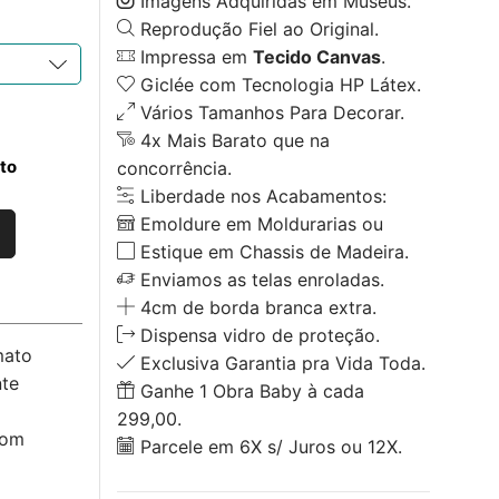
Imagens Adquiridas em Museus.
Reprodução Fiel ao Original.
Impressa em
Tecido Canvas
.
Giclée com Tecnologia HP Látex.
Vários Tamanhos Para Decorar.
4x Mais Barato que na
to
concorrência.
Liberdade nos Acabamentos:
Emoldure em Moldurarias ou
Estique em Chassis de Madeira.
Enviamos as telas enroladas.
4cm de borda branca extra.
Dispensa vidro de proteção.
mato
Exclusiva Garantia pra Vida Toda.
nte
Ganhe 1 Obra Baby à cada
299,00.
com
Parcele em 6X s/ Juros ou 12X.