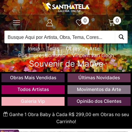
0
0
Início
Telas
Obras de Arte
Pós Impressionismo
Vincent van Gogh
Souvenir de Mauve
Obras Mais Vendidas
Últimas Novidades
Todos Artistas
Movimentos da Arte
Galeria Vip
Opinião dos Clientes
Ganhe 1 Obra Baby à Cada R$ 299,00 em Obras no seu
Carrinho!