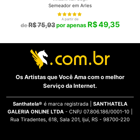
Semeador em Arles
A partir de
R$
49,35
R$
75,93
Os Artistas que Você Ama com o melhor
Serviço da Internet.
Santhatela®
é marca registrada |
SANTHATELA
GALERIA ONLINE LTDA
- CNPJ 07.806.186/0001-10 |
Rua Tiradentes, 618, Sala 201, Ijuí, RS - 98700-220