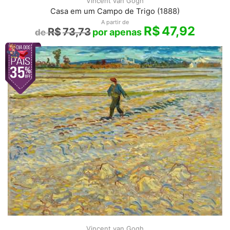
Vincent van Gogh
Casa em um Campo de Trigo (1888)
A partir de
R$
47,92
R$
73,73
Vincent van Gogh