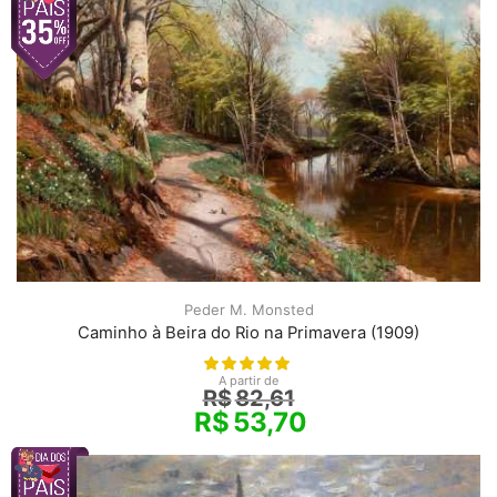
Peder M. Monsted
Caminho à Beira do Rio na Primavera (1909)
A partir de
R$
82,61
R$
53,70