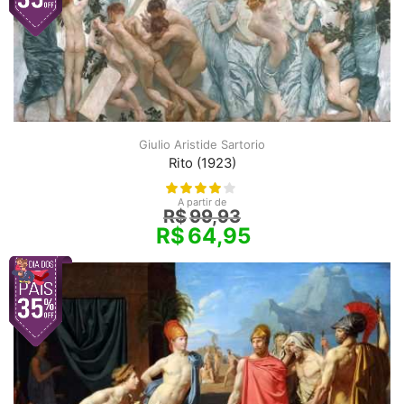
Giulio Aristide Sartorio
Rito (1923)
A partir de
R$
99,93
R$
64,95