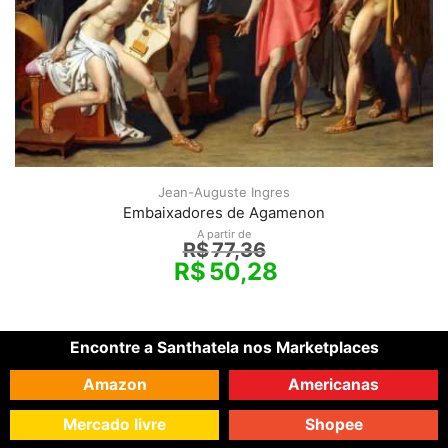
Jean-Auguste Ingres
Embaixadores de Agamenon
A partir de
R$
77,36
R$
50,28
Encontre a Santhatela nos Marketplaces
Amazon
Americanas
Mercado livre
Shopee