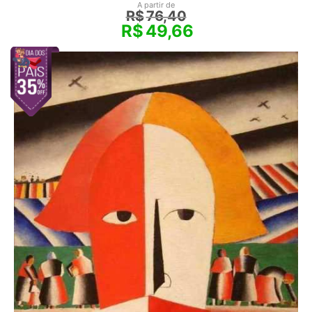
A partir de
R$
76,40
R$
49,66