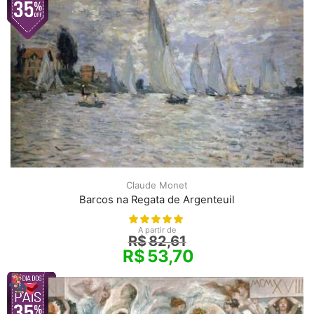
Claude Monet
Barcos na Regata de Argenteuil
A partir de
R$
82,61
R$
53,70