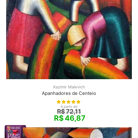
Kazimir Malevich
Apanhadores de Centeio
A partir de
R$
72,11
R$
46,87