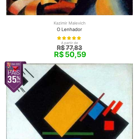
Kazimir Malevich
O Lenhador
A partir de
R$
77,83
R$
50,59