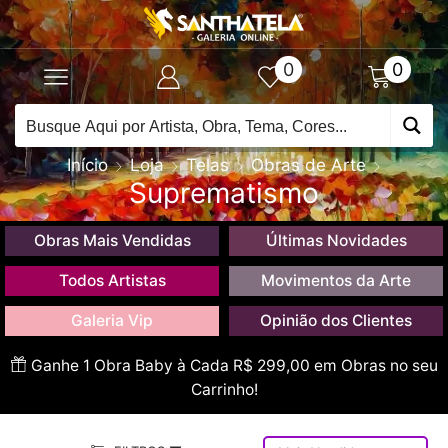
0
0
Início
Loja
Telas
Obras de Arte
Suprematismo
Obras Mais Vendidas
Últimas Novidades
Todos Artistas
Movimentos da Arte
Galeria Vip
Opinião dos Clientes
Ganhe 1 Obra Baby à Cada R$ 299,00 em Obras no seu
Carrinho!