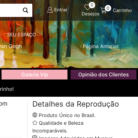
0
0
Entrar
Carrinho
Desejos
SEU ESPAÇO
van Gogh
Página Anterior
Galeria Vip
Opinião dos Clientes
rinho!
Detalhes da Reprodução
com
Produto Único no Brasil.
Qualidade e Beleza
Incomparáveis.