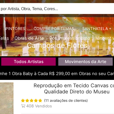
PINTORES
COMPRE POR TEMAS
SANTHATELA +
Telas
Obras de Arte
Pós Impressionismo
Vincent 
Campos de Flores
Todos Artistas
Movimentos da Arte
he 1 Obra Baby à Cada R$ 299,00 em Obras no seu Car
Reprodução em Tecido Canvas 
Qualidade Direto do Museu
(
11
avaliações de clientes)
408
Vendidos