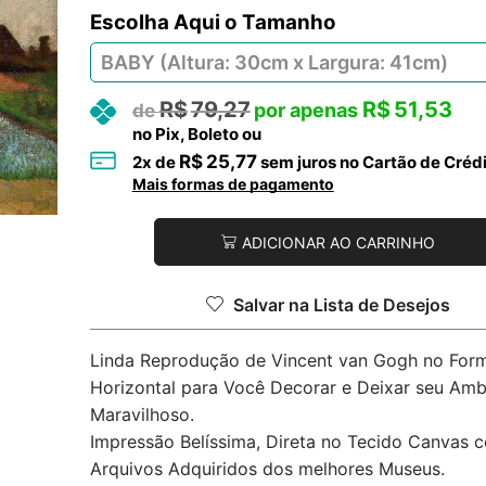
Tamanho
R$
79,27
R$
51,53
no Pix, Boleto ou
R$
25,77
2
x de
sem juros no Cartão de Créd
Mais formas de pagamento
ADICIONAR AO CARRINHO
Salvar na Lista de Desejos
Linda Reprodução de Vincent van Gogh no For
Horizontal para Você Decorar e Deixar seu Amb
Maravilhoso.
Impressão Belíssima, Direta no Tecido Canvas 
Arquivos Adquiridos dos melhores Museus.