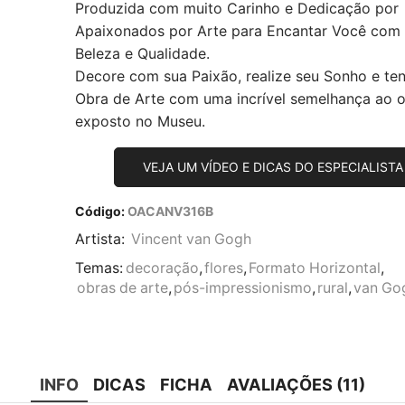
Produzida com muito Carinho e Dedicação por
Apaixonados por Arte para Encantar Você com
Beleza e Qualidade.
Decore com sua Paixão, realize seu Sonho e te
Obra de Arte com uma incrível semelhança ao or
exposto no Museu.
VEJA UM VÍDEO E DICAS DO ESPECIALISTA
Código:
OACANV316B
Artista:
Vincent van Gogh
Temas:
decoração
,
flores
,
Formato Horizontal
,
obras de arte
,
pós-impressionismo
,
rural
,
van Go
INFO
DICAS
FICHA
AVALIAÇÕES (11)