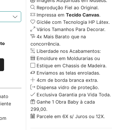
Imagens Adquiridas em Museus.
Reprodução Fiel ao Original.
Impressa em
Tecido Canvas
.
Giclée com Tecnologia HP Látex.
Vários Tamanhos Para Decorar.
4x Mais Barato que na
ito
concorrência.
Liberdade nos Acabamentos:
Emoldure em Moldurarias ou
Estique em Chassis de Madeira.
Enviamos as telas enroladas.
4cm de borda branca extra.
Dispensa vidro de proteção.
Exclusiva Garantia pra Vida Toda.
mato
Ganhe 1 Obra Baby à cada
iente
299,00.
Parcele em 6X s/ Juros ou 12X.
com