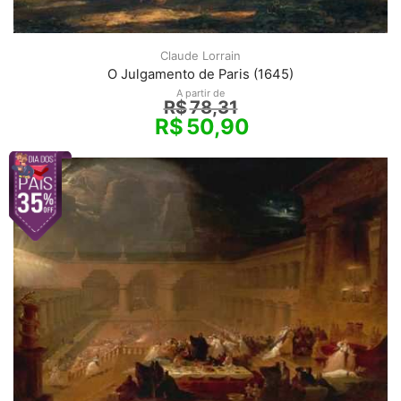
Claude Lorrain
O Julgamento de Paris (1645)
A partir de
R$
78,31
R$
50,90