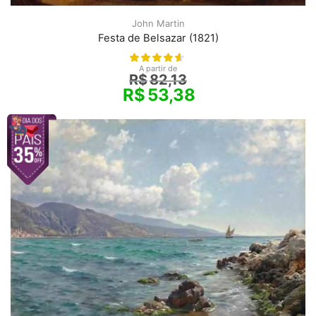
John Martin
Festa de Belsazar (1821)
A partir de
R$
82,13
R$
53,38