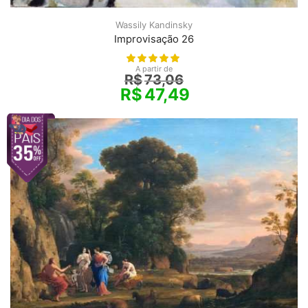
Wassily Kandinsky
Improvisação 26
A partir de
R$
73,06
R$
47,49