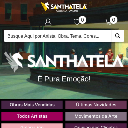
0
0
É Pura Emoção!
Obras Mais Vendidas
Últimas Novidades
Todos Artistas
Movimentos da Arte
Galeria Vip
Opinião dos Clientes