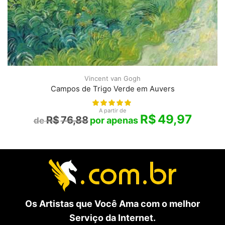
Vincent van Gogh
Campos de Trigo Verde em Auvers
A partir de
R$
49,97
R$
76,88
Os Artistas que Você Ama com o melhor
Serviço da Internet.