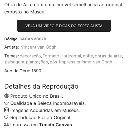
Obra de Arte com uma incrível semelhança ao original
exposto no Museu.
VEJA UM VÍDEO E DICAS DO ESPECIALISTA
Código:
OACANV007B
Artista:
Vincent van Gogh
Temas:
decoração
,
Formato Horizontal
,
noite
,
obras de arte
,
paisagem
,
plantações
,
pós-impressionismo
,
van Gogh
Ano da Obra:
1890
Detalhes da Reprodução
Produto Único no Brasil.
Qualidade e Beleza Incomparáveis.
Imagens Adquiridas em Museus.
Reprodução Fiel ao Original.
Impressa em
Tecido Canvas
.