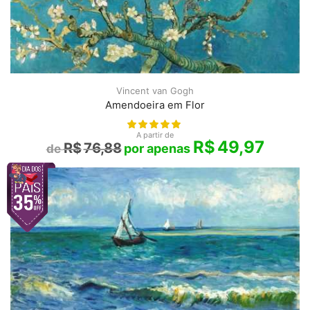
Vincent van Gogh
Amendoeira em Flor
A partir de
R$
49,97
R$
76,88