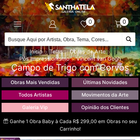
0
0
Início
Telas
Obras de Arte
Pós Impressionismo
Vincent van Gogh
Campo de Trigo com Corvos
Obras Mais Vendidas
Últimas Novidades
Todos Artistas
Movimentos da Arte
Galeria Vip
Opinião dos Clientes
Ganhe 1 Obra Baby à Cada R$ 299,00 em Obras no seu
Carrinho!