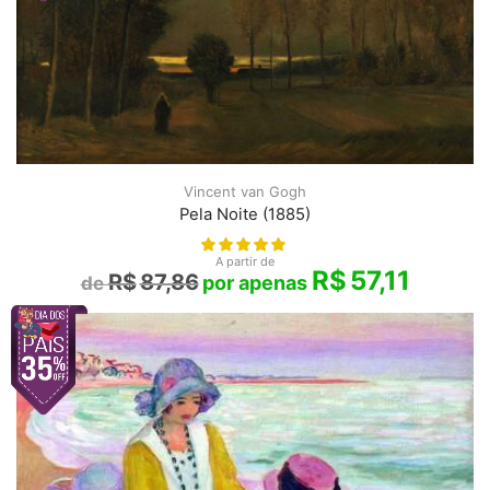
Vincent van Gogh
Pela Noite (1885)
A partir de
R$
57,11
R$
87,86