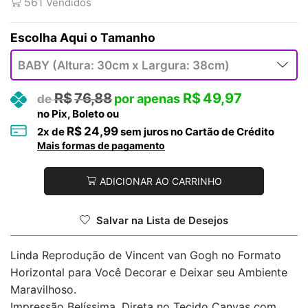
561
Vendidos
Tamanho
R$
76,88
R$
49,97
no Pix, Boleto ou
R$
24,99
2
x de
sem juros no Cartão de Crédito
Mais formas de pagamento
ADICIONAR AO CARRINHO
Salvar na Lista de Desejos
Linda Reprodução de Vincent van Gogh no Formato
Horizontal para Você Decorar e Deixar seu Ambiente
Maravilhoso.
Impressão Belíssima, Direta no Tecido Canvas com