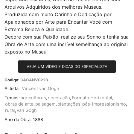
Arquivos Adquiridos dos melhores Museus.
Produzida com muito Carinho e Dedicação por
Apaixonados por Arte para Encantar Você com
Extrema Beleza e Qualidade.
Decore com sua Paixão, realize seu Sonho e tenha sua
Obra de Arte com uma incrível semelhança ao original
exposto no Museu.
VEJA UM VÍDEO E DICAS DO ESPECIALISTA
Código:
OACANV022B
Artista:
Vincent van Gogh
Temas:
agricultores
,
decoração
,
Formato Horizontal
,
obras de arte
,
paisagem
,
plantações
,
pós-impressionismo
,
rural
,
van Gogh
Ano da Obra:
1888