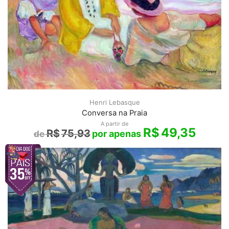
Henri Lebasque
Conversa na Praia
A partir de
R$
49,35
R$
75,93