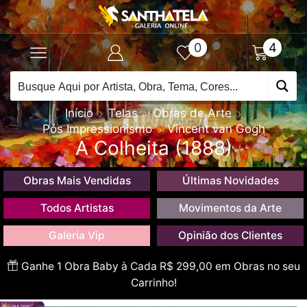
0
4
Início
Telas
Obras de Arte
Pós Impressionismo
Vincent van Gogh
A Colheita (1888)
Obras Mais Vendidas
Últimas Novidades
Todos Artistas
Movimentos da Arte
Galeria Vip
Opinião dos Clientes
Ganhe 1 Obra Baby à Cada R$ 299,00 em Obras no seu
Carrinho!