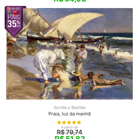
Sorolla y Bastida
Praia, luz da manhã
A partir de
R$
79,74
R$
51,83