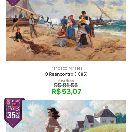
Francisco Miralles
O Reencontro (1885)
A partir de
R$
81,65
R$
53,07