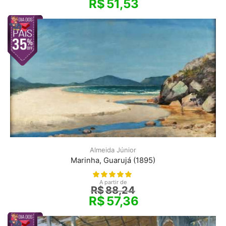
R$
51,53
Almeida Júnior
Marinha, Guarujá (1895)
A partir de
R$
88,24
R$
57,36