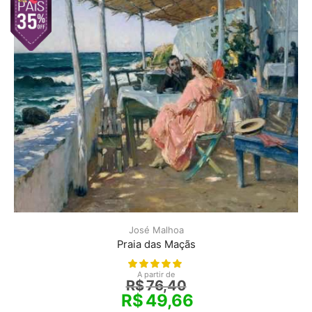
José Malhoa
Praia das Maçãs
A partir de
R$
76,40
R$
49,66