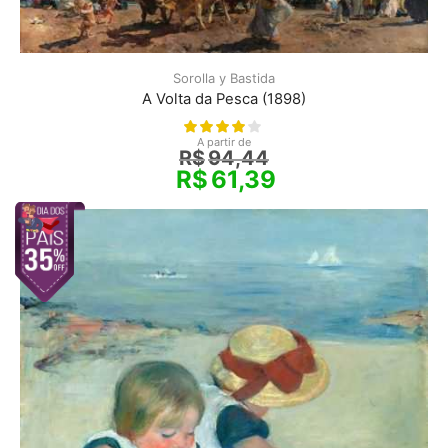
Sorolla y Bastida
A Volta da Pesca (1898)
A partir de
R$
94,44
R$
61,39