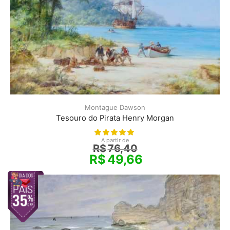
Montague Dawson
Tesouro do Pirata Henry Morgan
A partir de
R$
76,40
R$
49,66