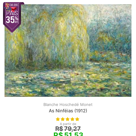
Blanche Hoschedé Monet
As Ninféias (1912)
A partir de
R$
79,27
R$
51,53