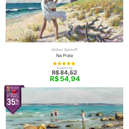
Arthur Sarnoff
Na Praia
A partir de
R$
84,52
R$
54,94