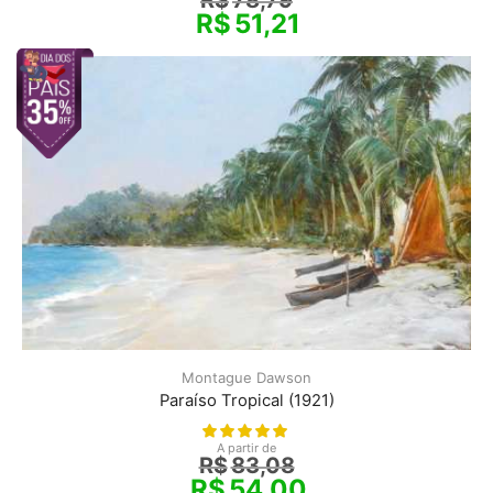
R$
51,21
Montague Dawson
Paraíso Tropical (1921)
A partir de
R$
83,08
R$
54,00