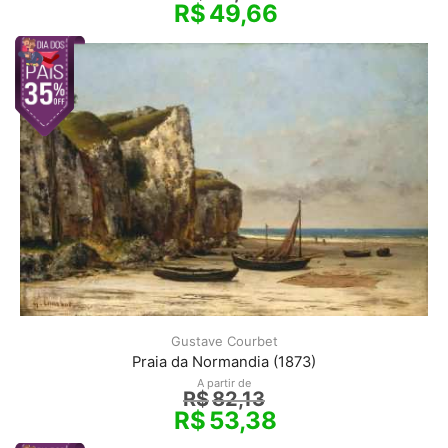
R$
49,66
Gustave Courbet
Praia da Normandia (1873)
A partir de
R$
82,13
R$
53,38