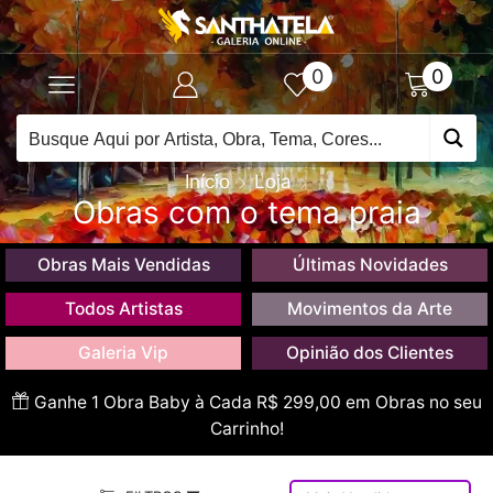
0
0
Início
Loja
Obras com o tema praia
Obras Mais Vendidas
Últimas Novidades
Todos Artistas
Movimentos da Arte
Galeria Vip
Opinião dos Clientes
Ganhe 1 Obra Baby à Cada R$ 299,00 em Obras no seu
Carrinho!