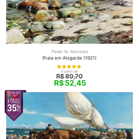
Peder M. Monsted
Praia em Alsgarde (1921)
A partir de
R$
80,70
R$
52,45