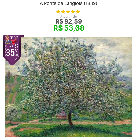
A Ponte de Langlois (1889)
A partir de
R$
82,59
R$
53,68