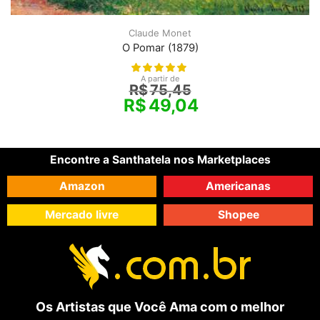
Claude Monet
O Pomar (1879)
A partir de
R$
75,45
R$
49,04
Encontre a Santhatela nos Marketplaces
Amazon
Americanas
Mercado livre
Shopee
Os Artistas que Você Ama com o melhor