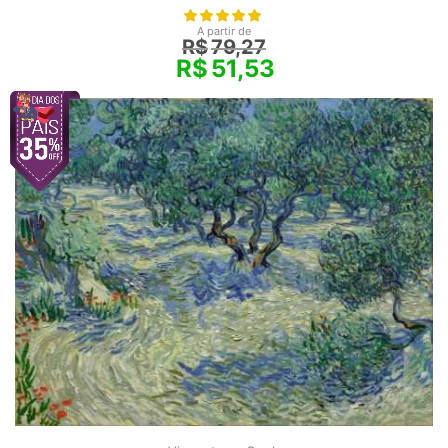
A partir de
R$
79,27
R$
51,53