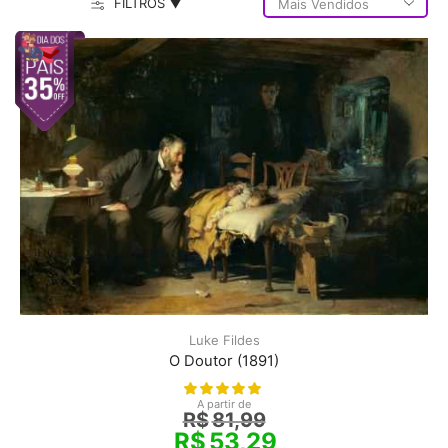
FILTROS ▼
Luke Fildes
O Doutor (1891)
A partir de
R$
81,99
R$
53,29