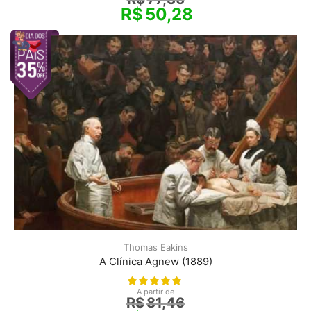
R$
50,28
Thomas Eakins
A Clínica Agnew (1889)
A partir de
R$
81,46