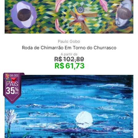
Paulo Gobo
Roda de Chimarrão Em Torno do Churrasco
A partir de
R$
102,89
R$
61,73