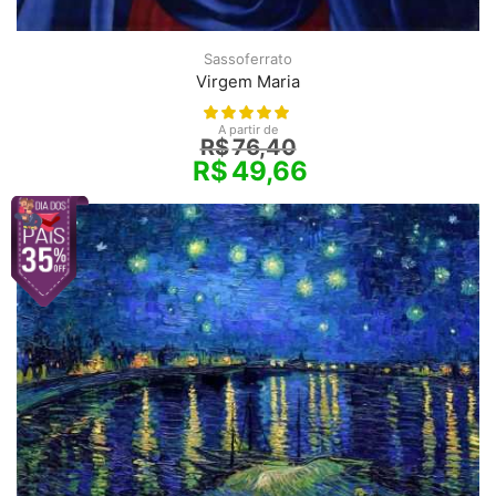
Sassoferrato
Virgem Maria
A partir de
R$
76,40
R$
49,66