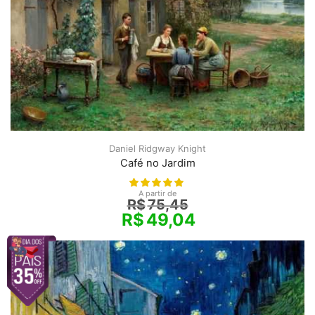
Daniel Ridgway Knight
Café no Jardim
A partir de
R$
75,45
R$
49,04