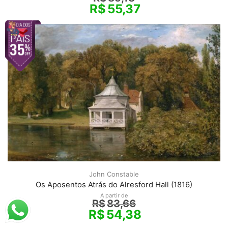
R$
55,37
John Constable
Os Aposentos Atrás do Alresford Hall (1816)
A partir de
R$
83,66
R$
54,38