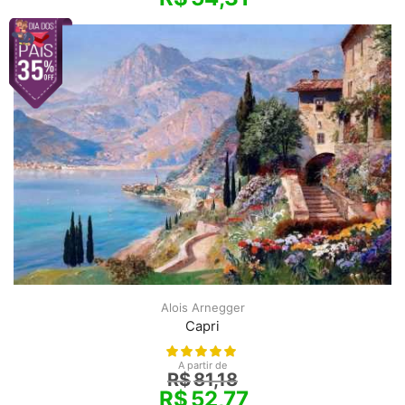
Alois Arnegger
Capri
A partir de
R$
81,18
R$
52,77