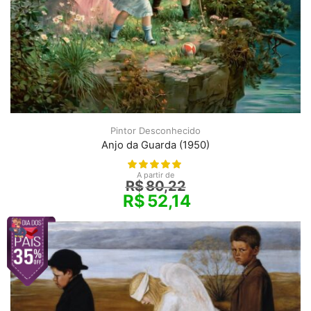
Pintor Desconhecido
Anjo da Guarda (1950)
A partir de
R$
80,22
R$
52,14