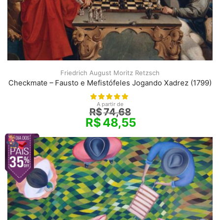
Friedrich August Moritz Retzsch
Checkmate – Fausto e Mefistófeles Jogando Xadrez (1799)
A partir de
R$
74,68
R$
48,55