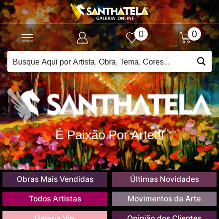
0
0
É Paixão Por Arte!!!
Obras Mais Vendidas
Últimas Novidades
Todos Artistas
Movimentos da Arte
Galeria Vip
Opinião dos Clientes