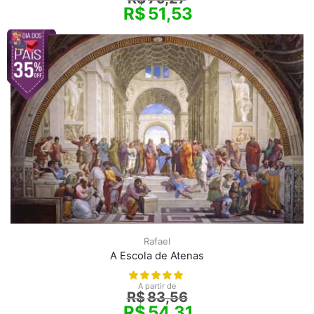
R$
51,53
Rafael
A Escola de Atenas
A partir de
R$
83,56
R$
54,31