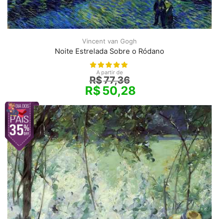
Vincent van Gogh
Noite Estrelada Sobre o Ródano
A partir de
R$
77,36
R$
50,28