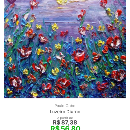
Paulo Gobo
Luzeiro Diurno
A partir de
R$
87,38
R$
56,80