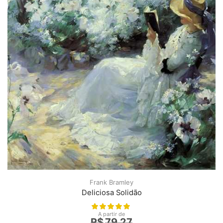
Frank Bramley
Deliciosa Solidão
A partir de
R$
79,27