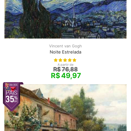
Vincent van Gogh
Noite Estrelada
A partir de
R$
76,88
R$
49,97