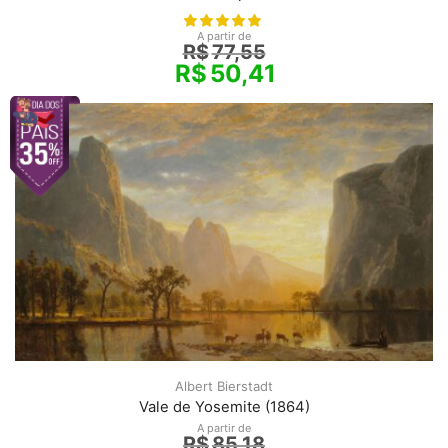
A partir de
R$
77,55
R$
50,41
Albert Bierstadt
Vale de Yosemite (1864)
A partir de
R$
85,18