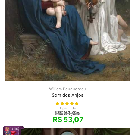
William Bouguereau
Som dos Anjos
A partir de
R$
81,65
R$
53,07