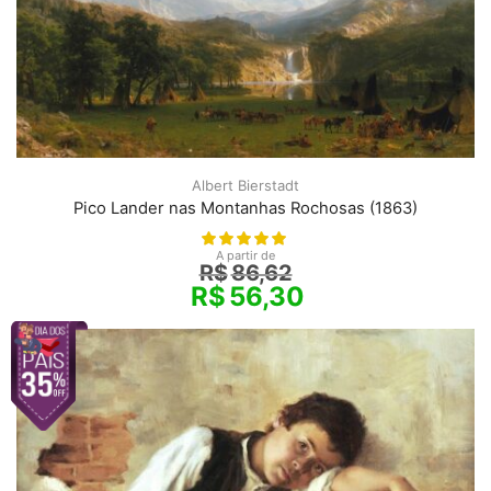
Albert Bierstadt
Pico Lander nas Montanhas Rochosas (1863)
A partir de
R$
86,62
R$
56,30