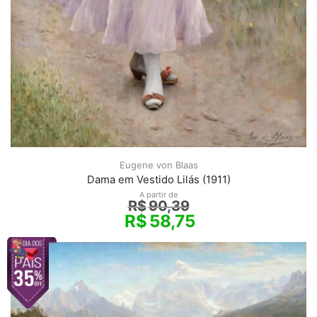
Eugene von Blaas
Dama em Vestido Lilás (1911)
A partir de
R$
90,39
R$
58,75