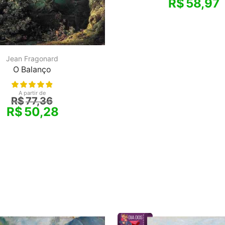
R$
58,97
Jean Fragonard
O Balanço
A partir de
R$
77,36
R$
50,28