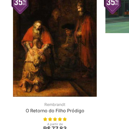
Rembrandt
O Retorno do Filho Pródigo
A partir de
R$
77,83