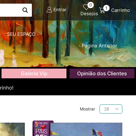
0
1
Entrar
Carrinho
Desejos
SEU ESPAÇO
Página Anterior
Galeria Vip
Opinião dos Clientes
rinho!
Produtos
Mostrar
por
página