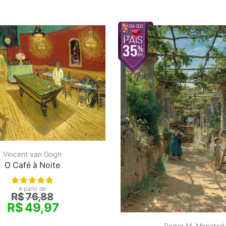
Vincent van Gogh
O Café à Noite
A partir de
R$
76,88
R$
49,97
Peder M. Monsted