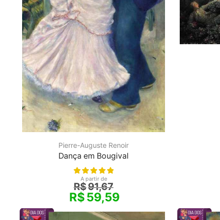
Pierre-Auguste Renoir
Dança em Bougival
A partir de
R$
91,67
R$
59,59