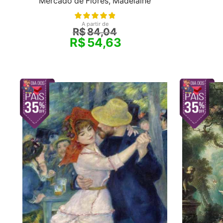
Mercado de Flores, Madelaine
A partir de
R$
84,04
R$
54,63