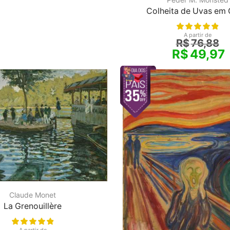
Colheita de Uvas em 
A partir de
R$
76,88
R$
49,97
Claude Monet
La Grenouillère