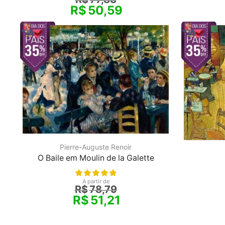
R$
50,59
Pierre-Auguste Renoir
O Baile em Moulin de la Galette
A partir de
R$
78,79
R$
51,21