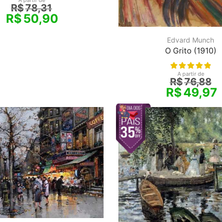
A partir de
R$
78,31
R$
50,90
Edvard Munch
O Grito (1910)
A partir de
R$
76,88
R$
49,97