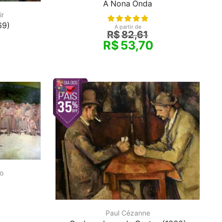
A Nona Onda
ir
69)
A partir de
R$
82,61
R$
53,70
o
Paul Cézanne