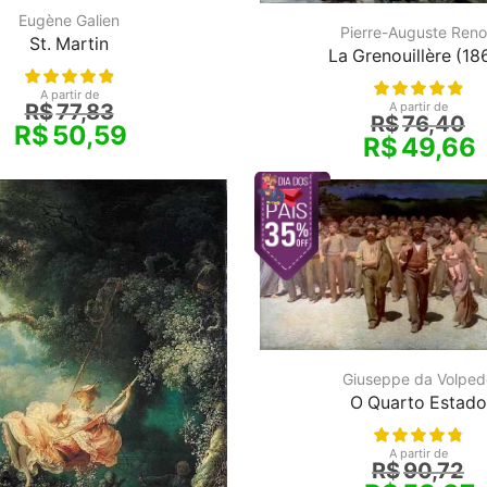
Eugène Galien
Pierre-Auguste Reno
St. Martin
La Grenouillère (18
A partir de
R$
77,83
A partir de
R$
76,40
R$
50,59
R$
49,66
Giuseppe da Volped
O Quarto Estado
A partir de
R$
90,72