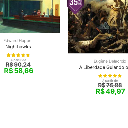
Edward Hopper
Nighthawks
A partir de
Eugène Delacroix
R$
90,24
A Liberdade Guiando 
R$
58,66
A partir de
R$
76,88
R$
49,97