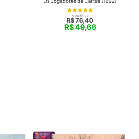
Os Jogadores de Cartas (1892)
A partir de
R$
76,40
R$
49,66