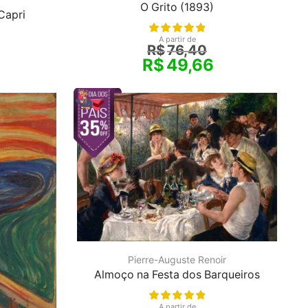
O Grito (1893)
Capri
A partir de
R$
76,40
R$
49,66
Pierre-Auguste Renoir
Almoço na Festa dos Barqueiros
A partir de