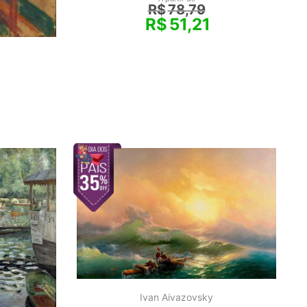
R$
78,79
R$
51,21
Ivan Aivazovsky