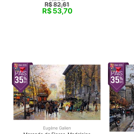
R$
82,61
R$
53,70
Eugène Galien