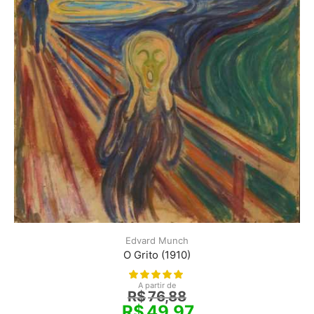
Edvard Munch
O Grito (1910)
A partir de
R$
76,88
R$
49,97