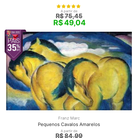
A partir de
R$
75,45
R$
49,04
Franz Marc
Pequenos Cavalos Amarelos
A partir de
R$
84,99