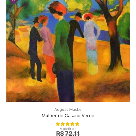
August Macke
Mulher de Casaco Verde
A partir de
R$
72,11