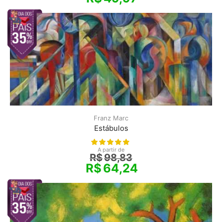
Franz Marc
Estábulos
A partir de
R$
98,83
R$
64,24