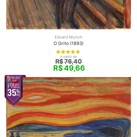
Edvard Munch
O Grito (1893)
A partir de
R$
76,40
R$
49,66