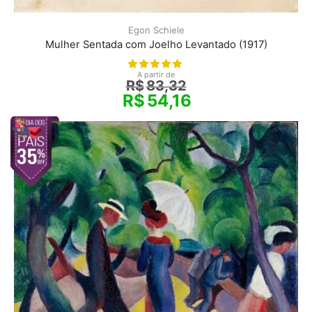
Egon Schiele
Mulher Sentada com Joelho Levantado (1917)
A partir de
R$
83,32
R$
54,16