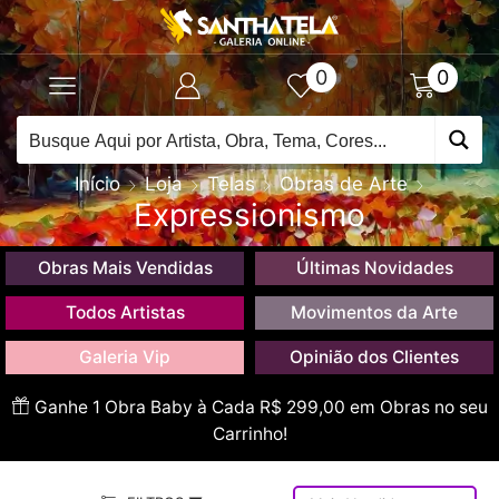
0
0
Início
Loja
Telas
Obras de Arte
Expressionismo
Obras Mais Vendidas
Últimas Novidades
Todos Artistas
Movimentos da Arte
Galeria Vip
Opinião dos Clientes
Ganhe 1 Obra Baby à Cada R$ 299,00 em Obras no seu
Carrinho!