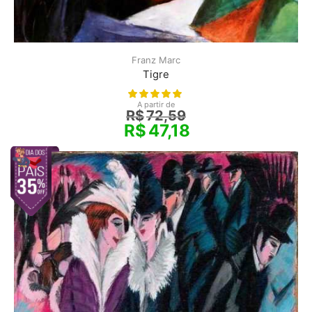
Franz Marc
Tigre
A partir de
R$
72,59
R$
47,18