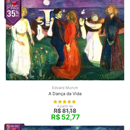
Edvard Munch
A Dança da Vida
A partir de
R$
81,18
R$
52,77