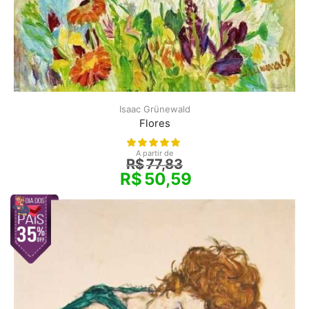
Isaac Grünewald
Flores
A partir de
R$
77,83
R$
50,59