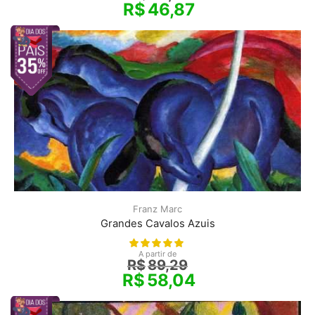
R$
46,87
Franz Marc
Grandes Cavalos Azuis
A partir de
R$
89,29
R$
58,04