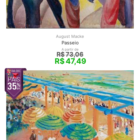
August Macke
Passeio
A partir de
R$
73,06
R$
47,49