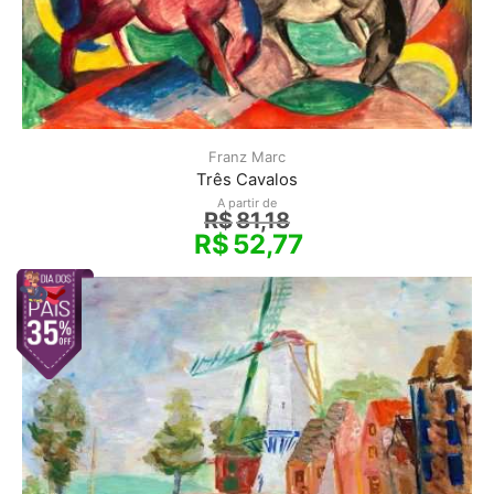
Franz Marc
Três Cavalos
A partir de
R$
81,18
R$
52,77