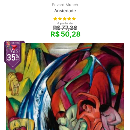
Edvard Munch
Ansiedade
A partir de
R$
77,36
R$
50,28