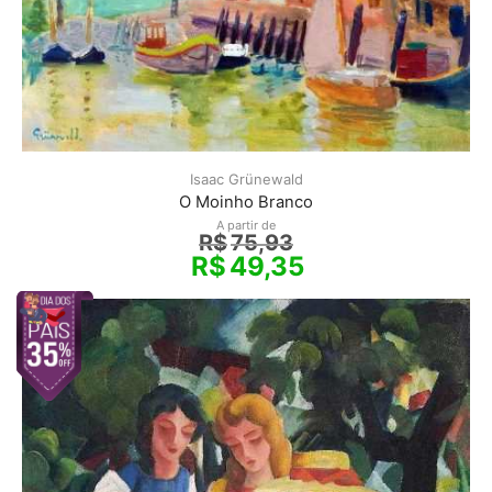
Isaac Grünewald
O Moinho Branco
A partir de
R$
75,93
R$
49,35