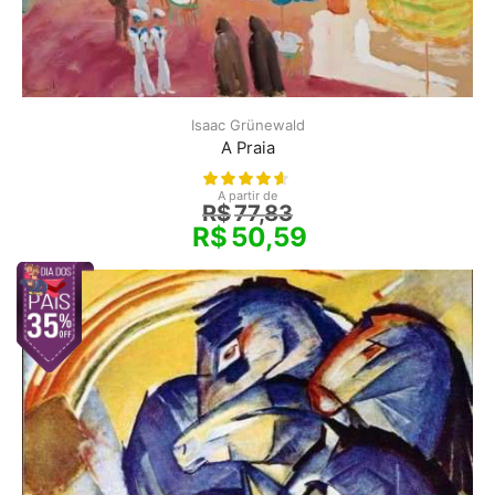
Isaac Grünewald
A Praia
A partir de
R$
77,83
R$
50,59