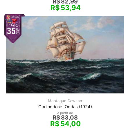
R$
82,99
R$
53,94
Montague Dawson
Cortando as Ondas (1924)
A partir de
R$
83,08
R$
54,00