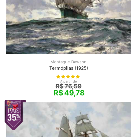
Montague Dawson
Termópilas (1925)
A partir de
R$
76,59
R$
49,78