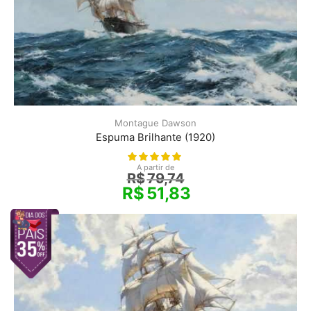
Montague Dawson
Espuma Brilhante (1920)
A partir de
R$
79,74
R$
51,83