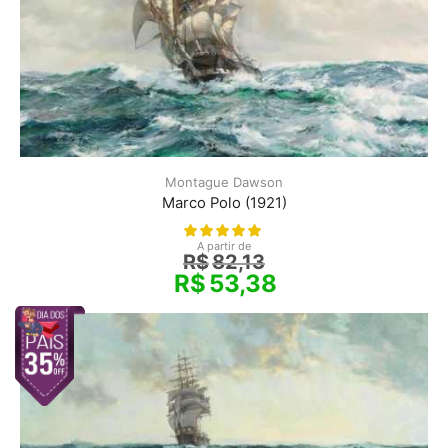
Montague Dawson
Marco Polo (1921)
A partir de
R$
82,13
R$
53,38