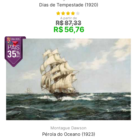
Dias de Tempestade (1920)
A partir de
R$
87,33
R$
56,76
Montague Dawson
Pérola do Oceano (1923)