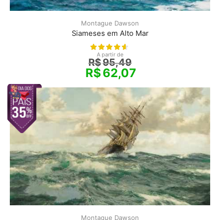
Montague Dawson
Siameses em Alto Mar
A partir de
R$
95,49
R$
62,07
Montague Dawson