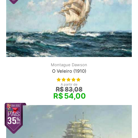
Montague Dawson
O Veleiro (1910)
A partir de
R$
83,08
R$
54,00