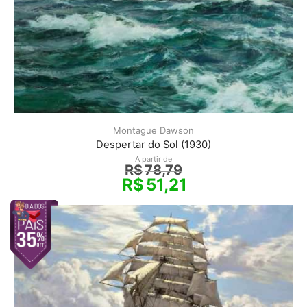
Montague Dawson
Despertar do Sol (1930)
A partir de
R$
78,79
R$
51,21