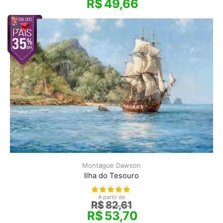
R$
49,66
Montague Dawson
Ilha do Tesouro
A partir de
R$
82,61
R$
53,70