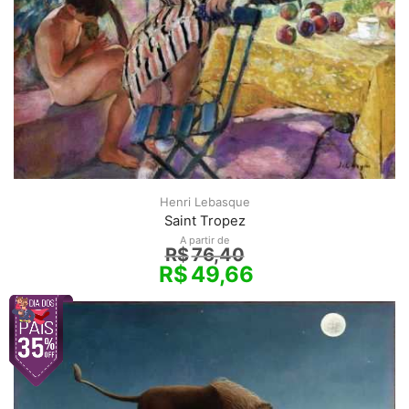
Henri Lebasque
Saint Tropez
A partir de
R$
76,40
R$
49,66