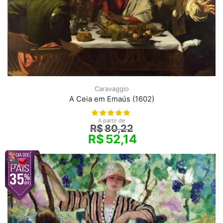
Caravaggio
A Ceia em Emaús (1602)
A partir de
R$
80,22
R$
52,14