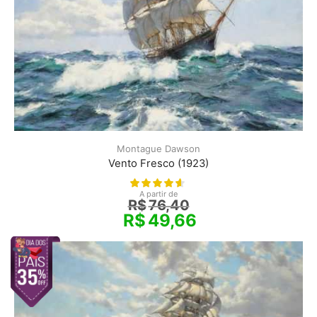
Montague Dawson
Vento Fresco (1923)
A partir de
R$
76,40
R$
49,66