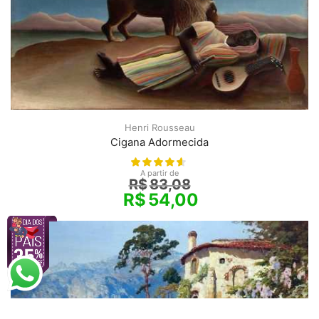
Henri Rousseau
Cigana Adormecida
A partir de
R$
83,08
R$
54,00