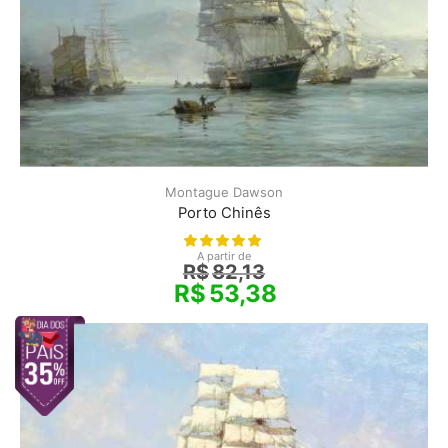
Montague Dawson
Porto Chinês
A partir de
R$
82,13
R$
53,38