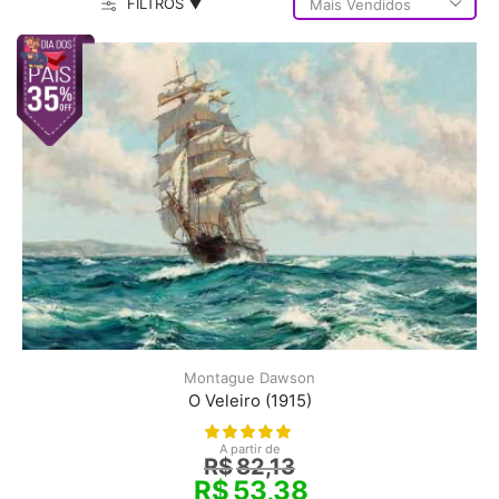
FILTROS ▼
Montague Dawson
O Veleiro (1915)
A partir de
R$
82,13
R$
53,38