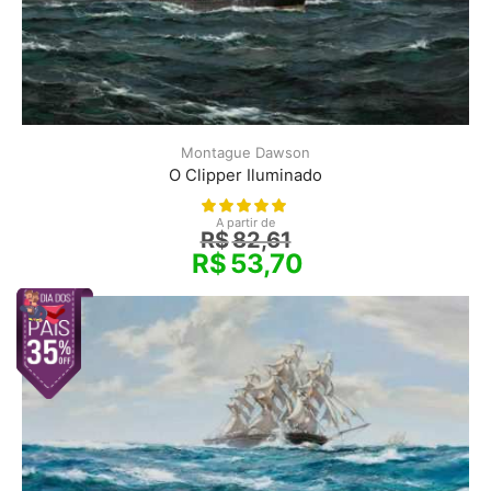
Montague Dawson
O Clipper Iluminado
A partir de
R$
82,61
R$
53,70