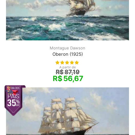
Montague Dawson
Oberon (1925)
A partir de
R$
87,19
R$
56,67