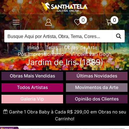
0
0
Início
Telas
Obras de Arte
Pós Impressionismo
Vincent van Gogh
Jardim de Iris (1889)
Obras Mais Vendidas
Últimas Novidades
Todos Artistas
Movimentos da Arte
Galeria Vip
Opinião dos Clientes
Ganhe 1 Obra Baby à Cada R$ 299,00 em Obras no seu
Carrinho!