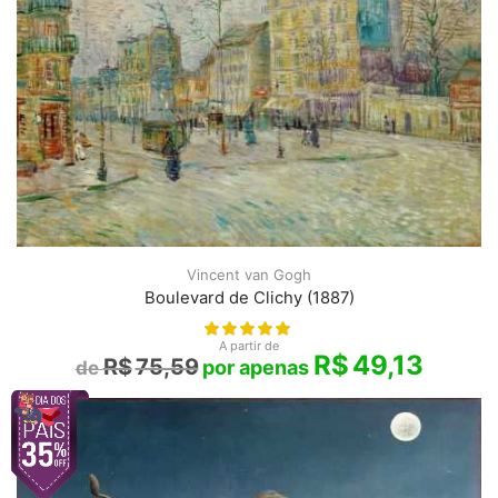
Vincent van Gogh
Boulevard de Clichy (1887)
A partir de
R$
49,13
R$
75,59