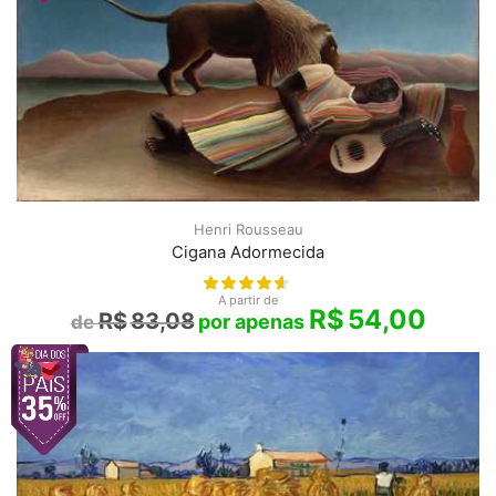
Henri Rousseau
Cigana Adormecida
A partir de
R$
54,00
R$
83,08