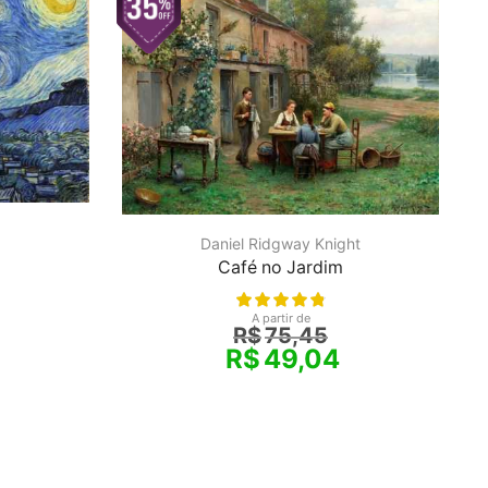
Daniel Ridgway Knight
Café no Jardim
A partir de
R$
75,45
R$
49,04