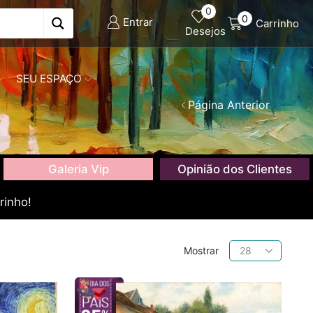
0
0
Entrar
Carrinho
Desejos
SEU ESPAÇO
Página Anterior
Galeria Vip
Opinião dos Clientes
rinho!
Produtos
Mostrar
por
página