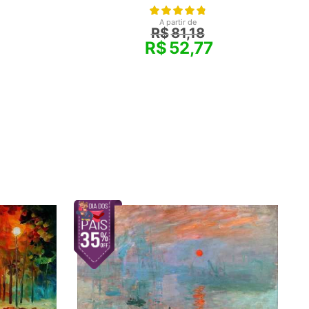
A partir de
R$
81,18
R$
52,77