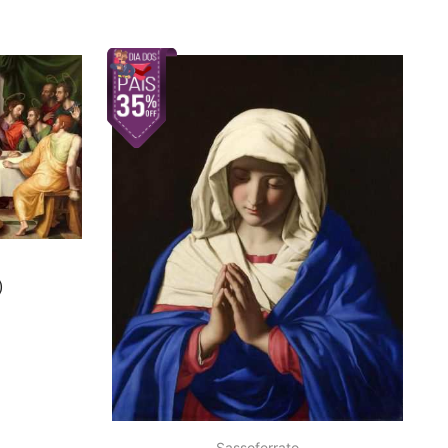
)
Sassoferrato