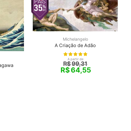
Michelangelo
A Criação de Adão
A partir de
R$
99,31
nagawa
R$
64,55