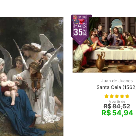
Juan de Juanes
Santa Ceia (1562
A partir de
R$
84,52
R$
54,94