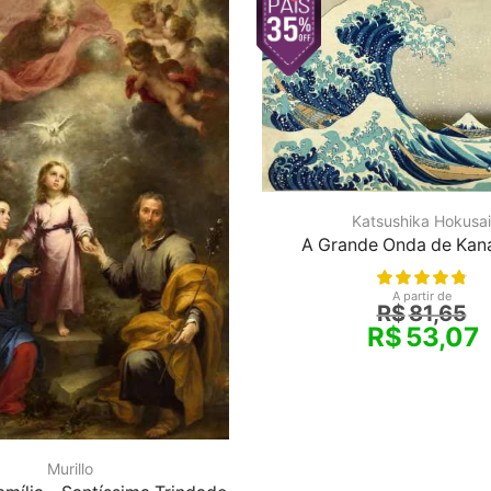
Katsushika Hokusai
A Grande Onda de Ka
A partir de
R$
81,65
R$
53,07
Murillo