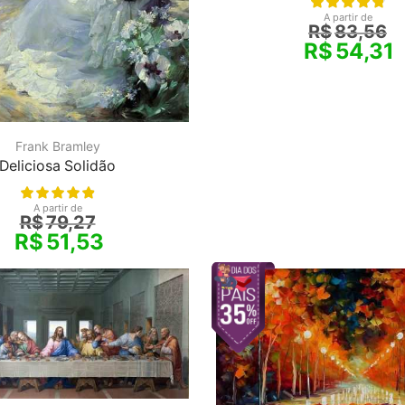
A partir de
R$
83,56
R$
54,31
Frank Bramley
Deliciosa Solidão
A partir de
R$
79,27
R$
51,53