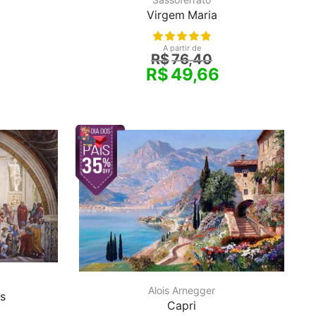
Virgem Maria
A partir de
R$
76,40
R$
49,66
Alois Arnegger
as
Capri