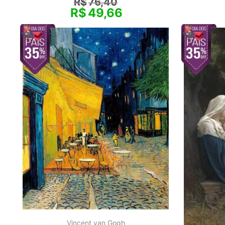
R$
76,40
R$
49,66
Vincent van Gogh