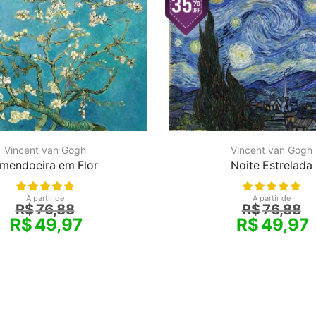
Vincent van Gogh
Vincent van Gogh
mendoeira em Flor
Noite Estrelada
A partir de
A partir de
R$
76,88
R$
76,88
R$
49,97
R$
49,97