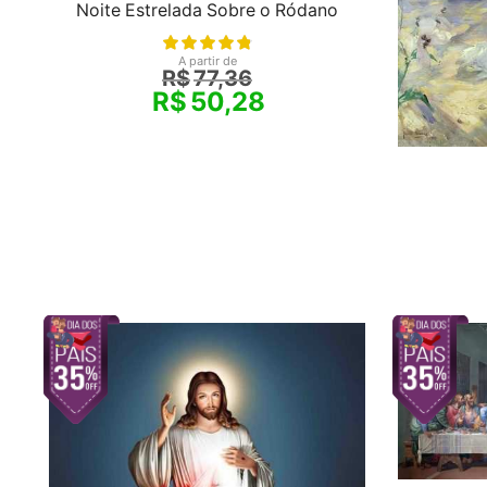
Noite Estrelada Sobre o Ródano
A partir de
R$
77,36
R$
50,28