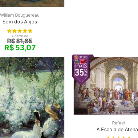
William Bouguereau
Som dos Anjos
A partir de
R$
81,65
R$
53,07
Rafael
A Escola de Aten