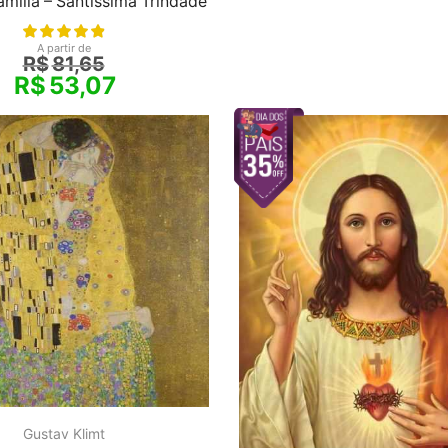
mília – Santíssima Trindade
A partir de
R$
81,65
R$
53,07
Gustav Klimt