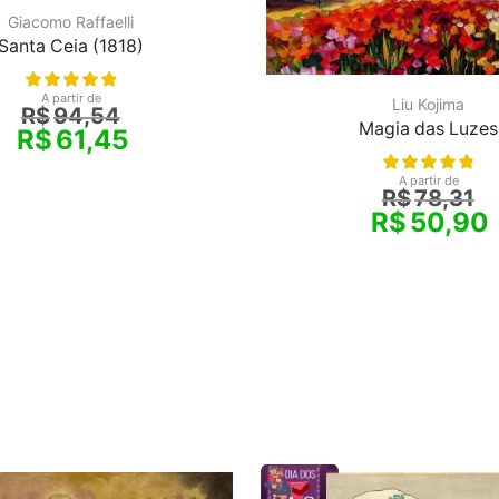
Giacomo Raffaelli
Santa Ceia (1818)
A partir de
Liu Kojima
R$
94,54
Magia das Luzes
R$
61,45
A partir de
R$
78,31
R$
50,90