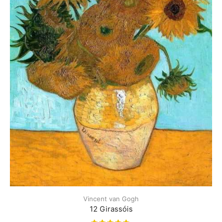
Vincent van Gogh
12 Girassóis