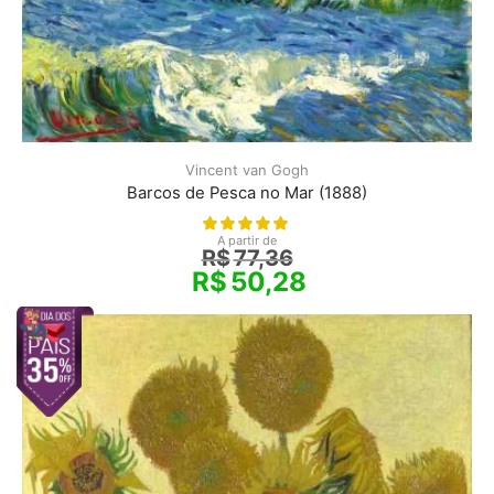
Vincent van Gogh
Barcos de Pesca no Mar (1888)
A partir de
R$
77,36
R$
50,28