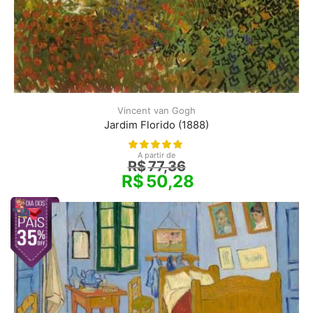
Vincent van Gogh
Jardim Florido (1888)
A partir de
R$
77,36
R$
50,28