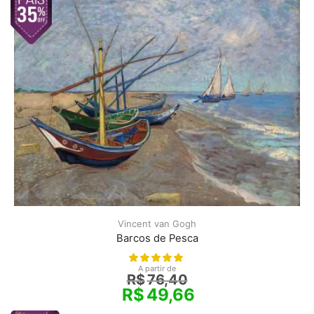
Vincent van Gogh
Barcos de Pesca
A partir de
R$
76,40
R$
49,66