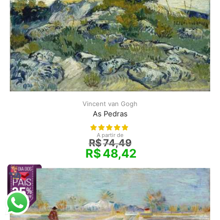
Vincent van Gogh
As Pedras
A partir de
R$
74,49
R$
48,42