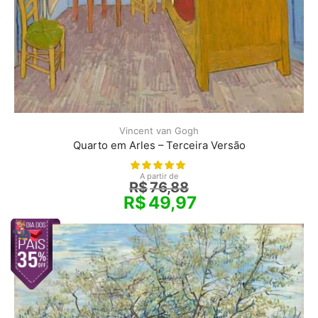
Vincent van Gogh
Quarto em Arles – Terceira Versão
A partir de
R$
76,88
R$
49,97