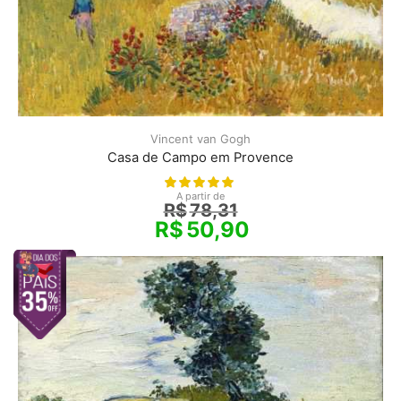
Vincent van Gogh
Casa de Campo em Provence
A partir de
R$
78,31
R$
50,90