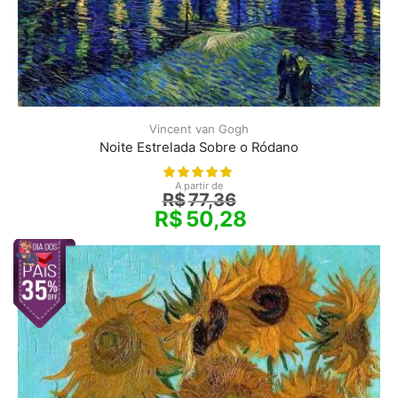
Vincent van Gogh
Noite Estrelada Sobre o Ródano
A partir de
R$
77,36
R$
50,28