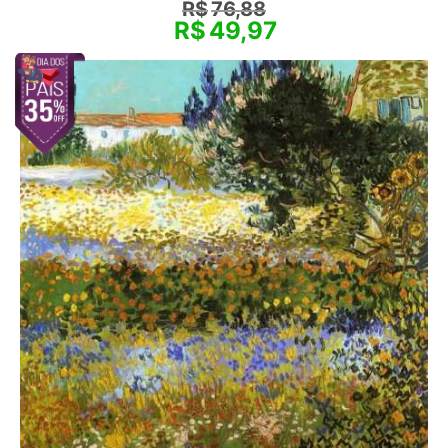
R$
76,88
R$
49,97