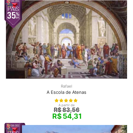
Rafael
A Escola de Atenas
A partir de
R$
83,56
R$
54,31