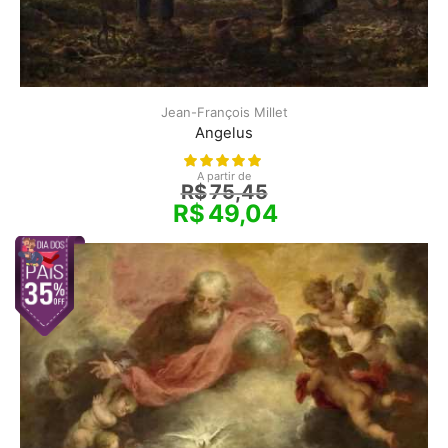
Jean-François Millet
Angelus
A partir de
R$
75,45
R$
49,04