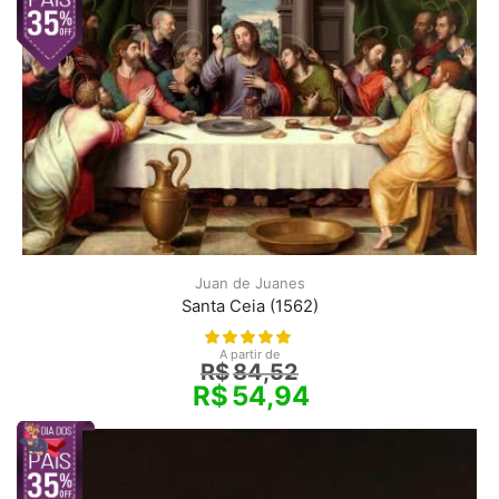
Juan de Juanes
Santa Ceia (1562)
A partir de
R$
84,52
R$
54,94