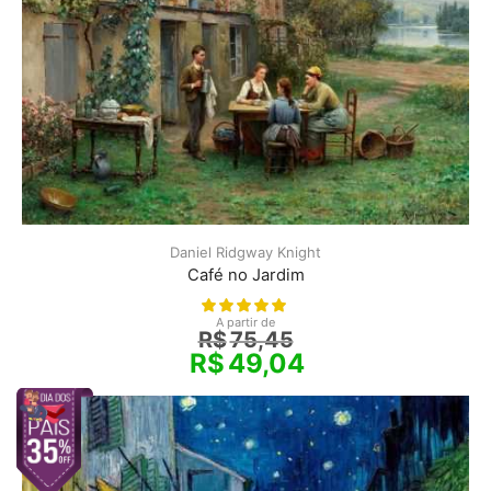
Daniel Ridgway Knight
Café no Jardim
A partir de
R$
75,45
R$
49,04