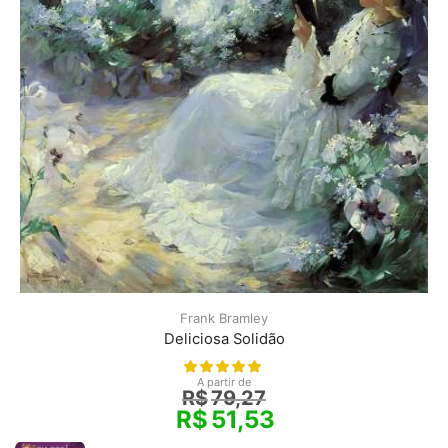
Frank Bramley
Deliciosa Solidão
A partir de
R$
79,27
R$
51,53