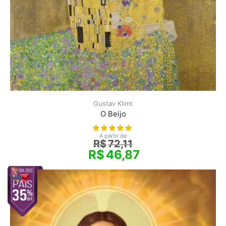
Gustav Klimt
O Beijo
A partir de
R$
72,11
R$
46,87