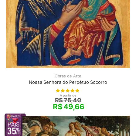
Obras de Arte
Nossa Senhora do Perpétuo Socorro
A partir de
R$
76,40
R$
49,66