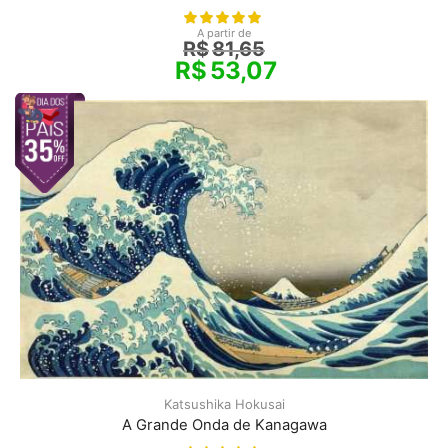
A partir de
R$
81,65
R$
53,07
Katsushika Hokusai
A Grande Onda de Kanagawa