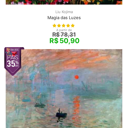
Liu Kojima
Magia das Luzes
A partir de
R$
78,31
R$
50,90