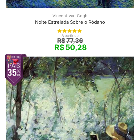
Vincent van Gogh
Noite Estrelada Sobre o Ródano
A partir de
R$
77,36
R$
50,28