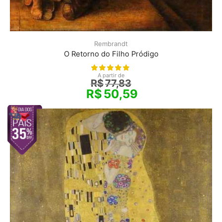
Rembrandt
O Retorno do Filho Pródigo
A partir de
R$
77,83
R$
50,59