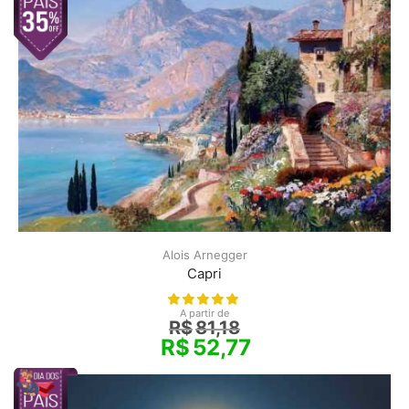
Alois Arnegger
Capri
A partir de
R$
81,18
R$
52,77