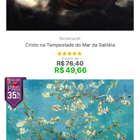
Rembrandt
Cristo na Tempestade do Mar da Galiléia
A partir de
R$
76,40
R$
49,66