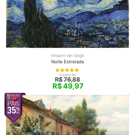
Vincent van Gogh
Noite Estrelada
A partir de
R$
76,88
R$
49,97