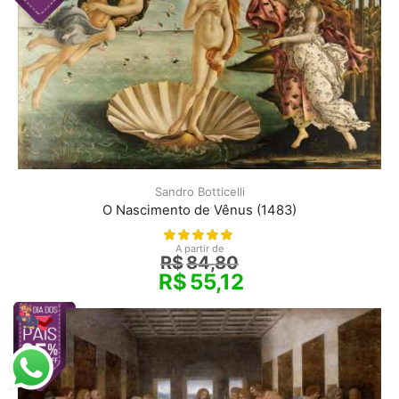
Sandro Botticelli
O Nascimento de Vênus (1483)
A partir de
R$
84,80
R$
55,12