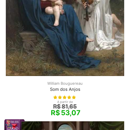
William Bouguereau
Som dos Anjos
A partir de
R$
81,65
R$
53,07