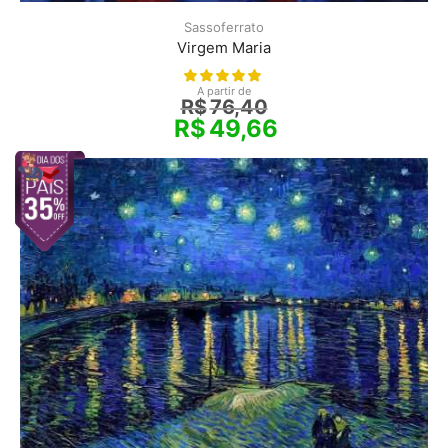
Sassoferrato
Virgem Maria
A partir de
R$
76,40
R$
49,66