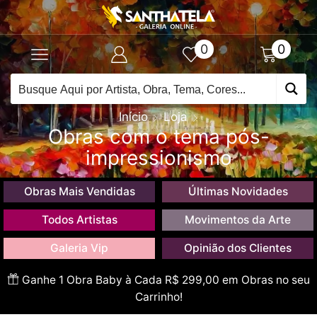
0
0
Início
Loja
Obras com o tema pós-
impressionismo
Obras Mais Vendidas
Últimas Novidades
Todos Artistas
Movimentos da Arte
Galeria Vip
Opinião dos Clientes
Ganhe 1 Obra Baby à Cada R$ 299,00 em Obras no seu
Carrinho!