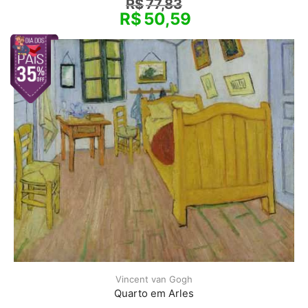
R$
77,83
R$
50,59
Vincent van Gogh
Quarto em Arles