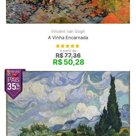
Vincent van Gogh
A Vinha Encarnada
A partir de
R$
77,36
R$
50,28