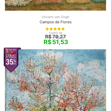
Vincent van Gogh
Campos de Flores
A partir de
R$
79,27
R$
51,53