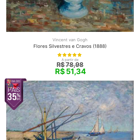
Vincent van Gogh
Flores Silvestres e Cravos (1888)
A partir de
R$
78,98
R$
51,34