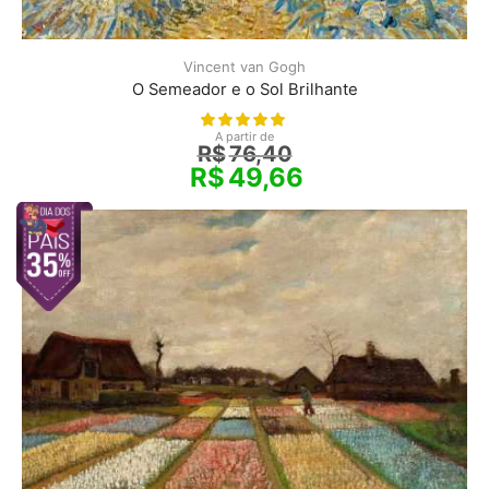
Vincent van Gogh
O Semeador e o Sol Brilhante
A partir de
R$
76,40
R$
49,66