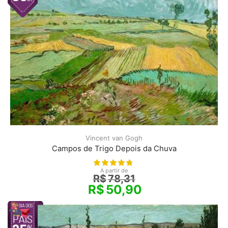
Vincent van Gogh
Campos de Trigo Depois da Chuva
A partir de
R$
78,31
R$
50,90