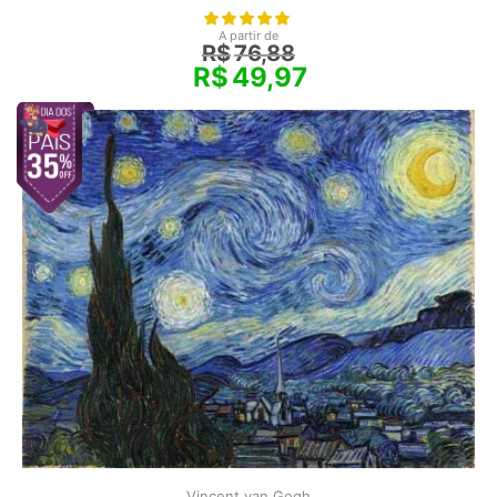
A partir de
R$
76,88
R$
49,97
Vincent van Gogh