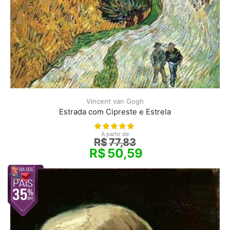
Vincent van Gogh
Estrada com Cipreste e Estrela
A partir de
R$
77,83
R$
50,59