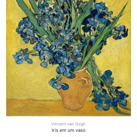
Vincent van Gogh
Iris em um vaso