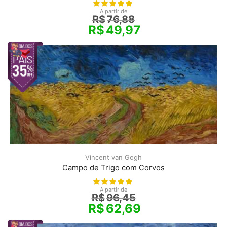
A partir de
R$
76,88
R$
49,97
Vincent van Gogh
Campo de Trigo com Corvos
A partir de
R$
96,45
R$
62,69