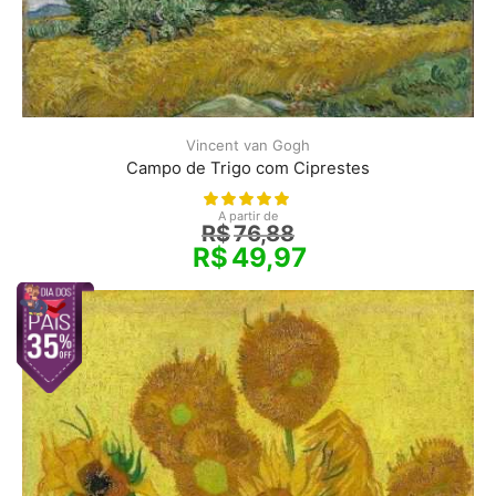
Vincent van Gogh
Campo de Trigo com Ciprestes
A partir de
R$
76,88
R$
49,97