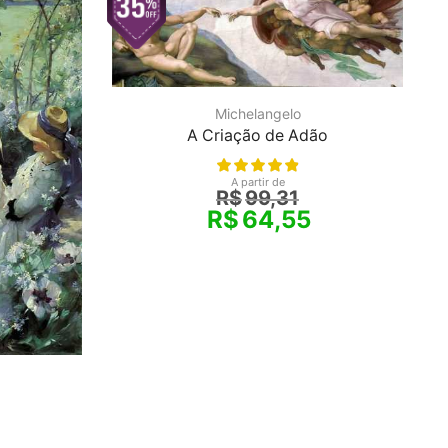
Michelangelo
A Criação de Adão
A partir de
R$
99,31
R$
64,55
o