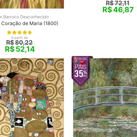
R$
72,11
R$
46,87
or Barroco Desconhecido
 Coração de Maria (1800)
A partir de
R$
80,22
R$
52,14