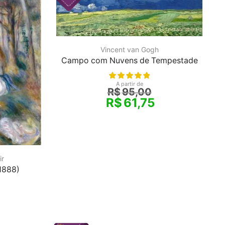
Vincent van Gogh
Campo com Nuvens de Tempestade
A partir de
R$
95,00
R$
61,75
ir
(1888)