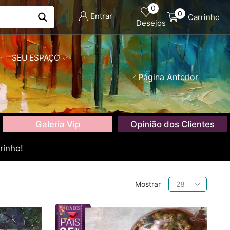
0
0
Entrar
Carrinho
Desejos
SEU ESPAÇO
Página Anterior
Galeria Vip
Opinião dos Clientes
rinho!
Produtos
Mostrar
por
página