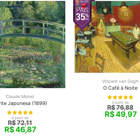
Vincent van Gogh
O Café à Noite
Claude Monet
A partir de
nte Japonesa (1899)
R$
76,88
R$
49,97
A partir de
R$
72,11
R$
46,87