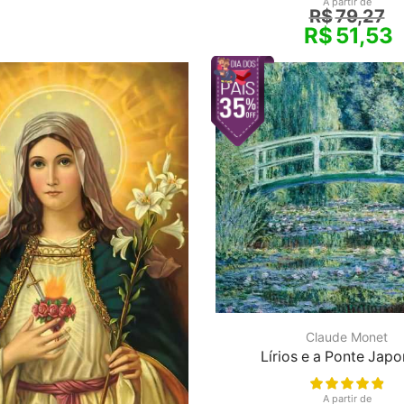
A partir de
R$
79,27
R$
51,53
Claude Monet
Lírios e a Ponte Jap
A partir de