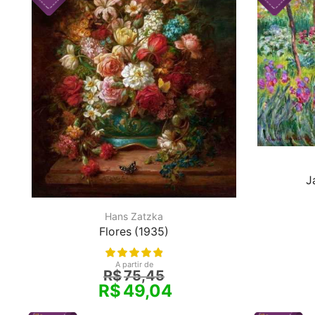
J
Hans Zatzka
Flores (1935)
A partir de
R$
75,45
R$
49,04