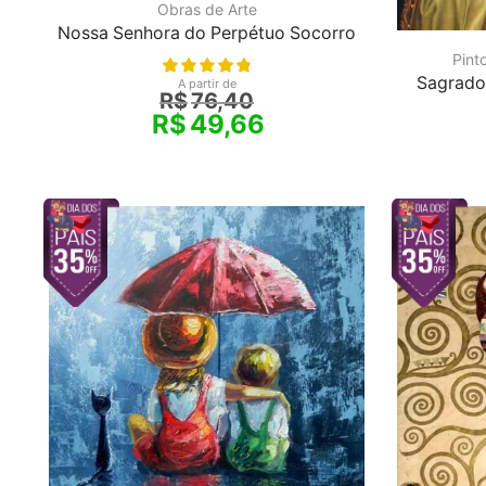
Obras de Arte
Nossa Senhora do Perpétuo Socorro
Pint
Sagrado
A partir de
R$
76,40
R$
49,66