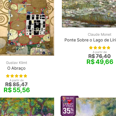
Claude Monet
Ponte Sobre o Lago de Lír
A partir de
R$
76,40
R$
49,66
Gustav Klimt
O Abraço
A partir de
R$
85,47
R$
55,56