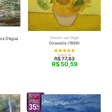
Vincent van Gogh
ios D’água
Girassóis (1889)
A partir de
R$
77,83
R$
50,59