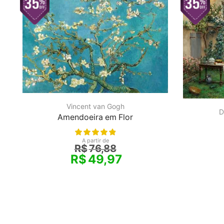
Vincent van Gogh
D
Amendoeira em Flor
A partir de
R$
76,88
R$
49,97