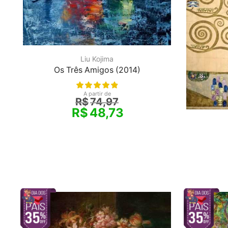
Liu Kojima
Os Três Amigos (2014)
A partir de
R$
74,97
R$
48,73