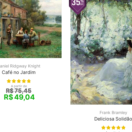
aniel Ridgway Knight
Café no Jardim
A partir de
R$
75,45
R$
49,04
Frank Bramley
Deliciosa Solidã