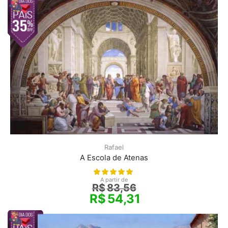
Rafael
A Escola de Atenas
A partir de
R$
83,56
R$
54,31