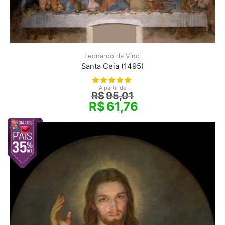
Leonardo da Vinci
Santa Ceia (1495)
A partir de
R$
95,01
R$
61,76