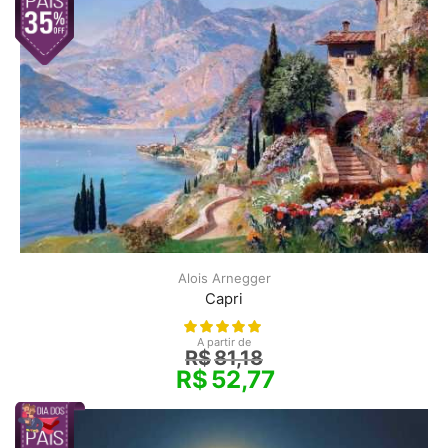
Alois Arnegger
Capri
A partir de
R$
81,18
R$
52,77