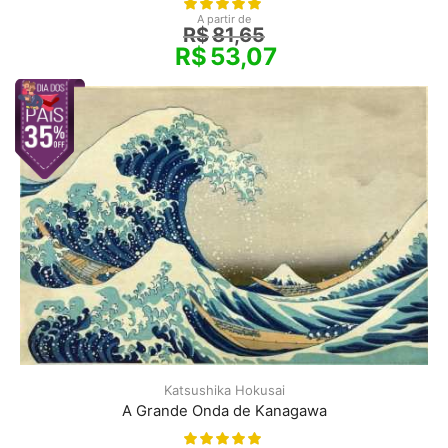
A partir de
R$
81,65
R$
53,07
Katsushika Hokusai
A Grande Onda de Kanagawa