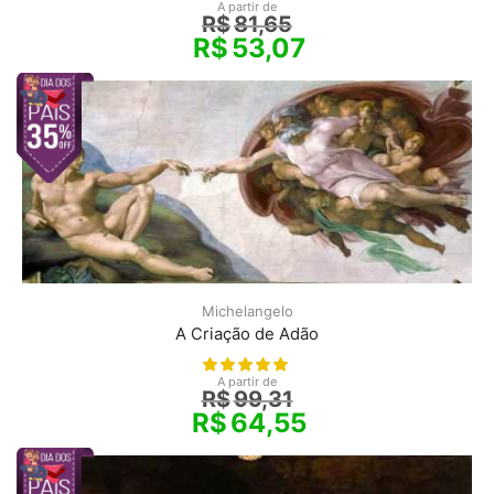
A partir de
R$
81,65
R$
53,07
Michelangelo
A Criação de Adão
A partir de
R$
99,31
R$
64,55