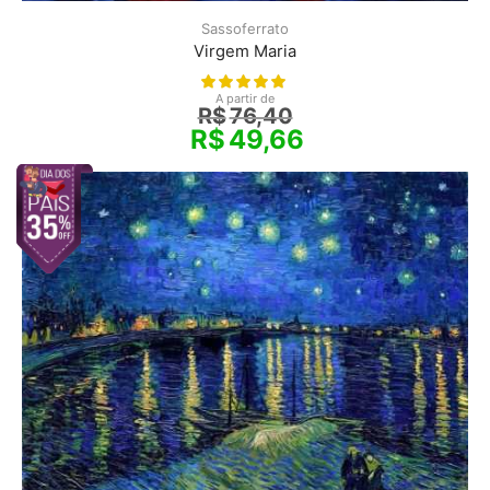
Sassoferrato
Virgem Maria
A partir de
R$
76,40
R$
49,66