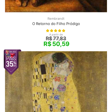
Rembrandt
O Retorno do Filho Pródigo
A partir de
R$
77,83
R$
50,59