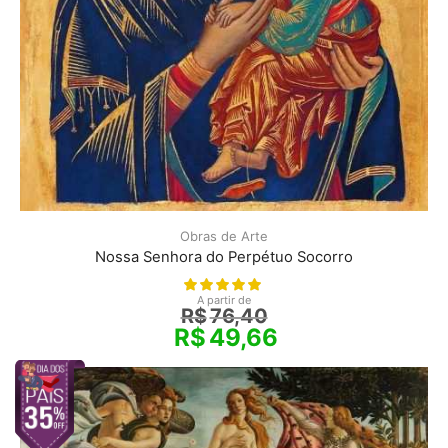
Obras de Arte
Nossa Senhora do Perpétuo Socorro
A partir de
R$
76,40
R$
49,66