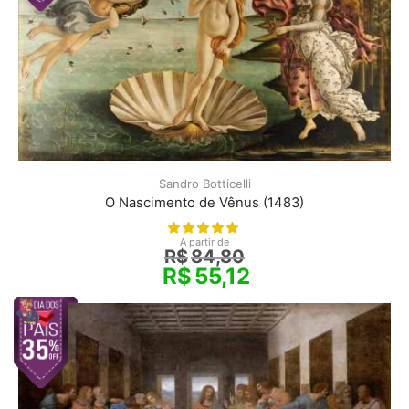
Sandro Botticelli
O Nascimento de Vênus (1483)
A partir de
R$
84,80
R$
55,12