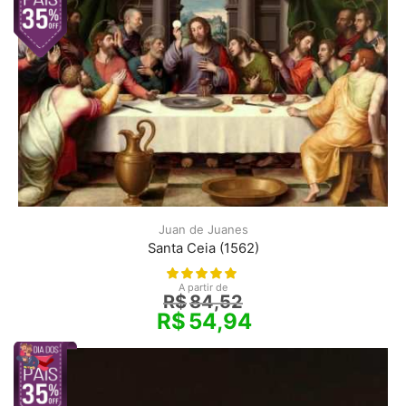
Juan de Juanes
Santa Ceia (1562)
A partir de
R$
84,52
R$
54,94