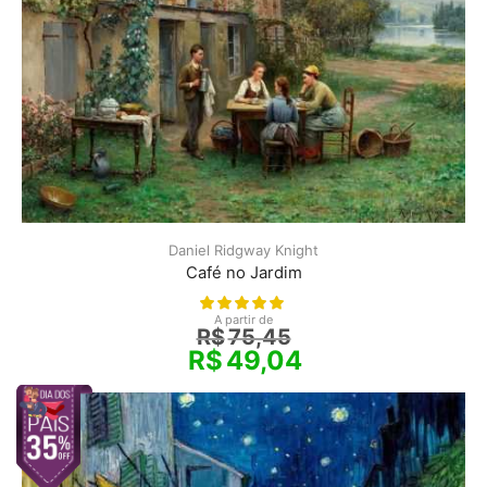
Daniel Ridgway Knight
Café no Jardim
A partir de
R$
75,45
R$
49,04