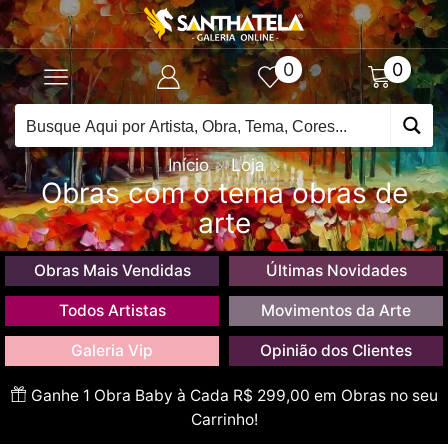
0
0
Início
Loja
Obras com o tema obras de
arte
Obras Mais Vendidas
Últimas Novidades
Todos Artistas
Movimentos da Arte
Galeria Vip
Opinião dos Clientes
Ganhe 1 Obra Baby à Cada R$ 299,00 em Obras no seu
Carrinho!