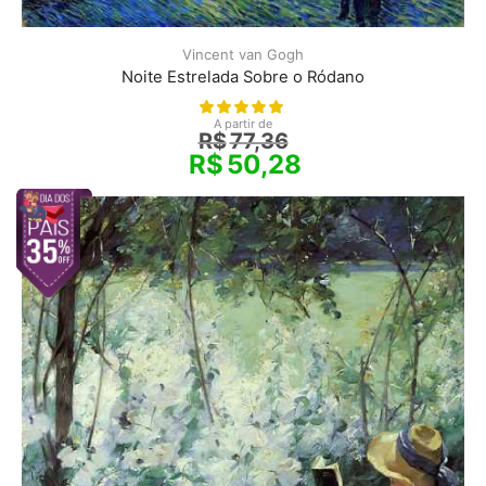
Vincent van Gogh
Noite Estrelada Sobre o Ródano
A partir de
R$
77,36
R$
50,28