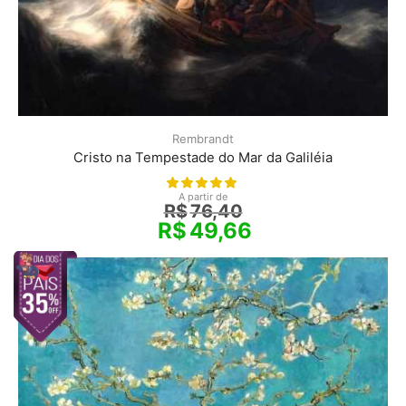
Rembrandt
Cristo na Tempestade do Mar da Galiléia
A partir de
R$
76,40
R$
49,66