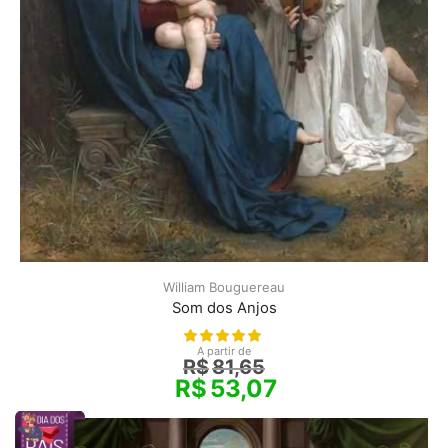
William Bouguereau
Som dos Anjos
A partir de
R$
81,65
R$
53,07