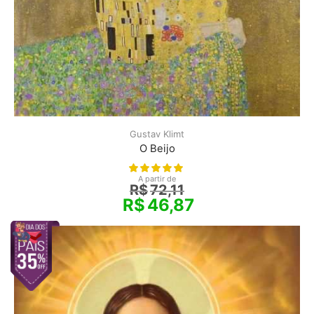
Gustav Klimt
O Beijo
A partir de
R$
72,11
R$
46,87