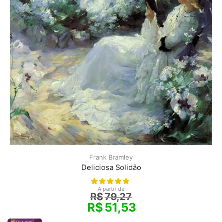
Frank Bramley
Deliciosa Solidão
A partir de
R$
79,27
R$
51,53