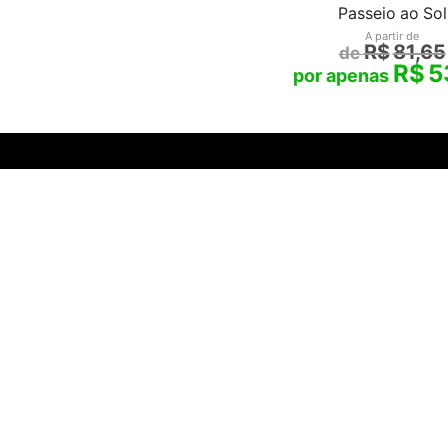
Passeio ao Sol
A partir de
R$
81,65
R$
5
Os Artistas que Você Ama com
Serviço da Internet.
tela®
é marca registrada |
SANTHATELA GALERIA ONLINE
806.186/0001-10 | Rua Tiradentes, 618, Sala 201, Ijuí, RS -
ENCANTE-SE
ua Conta
Galeria Vip