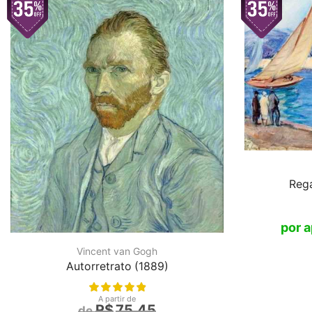
Rega
Vincent van Gogh
Autorretrato (1889)
A partir de
R$
75,45