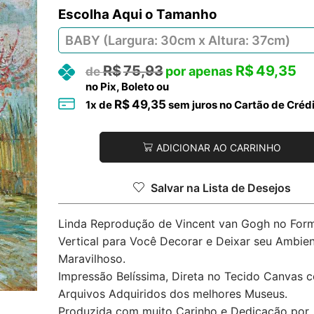
Tamanho
R$
75,93
R$
49,35
no Pix, Boleto ou
R$
49,35
1
x de
sem juros no Cartão de Créd
ADICIONAR AO CARRINHO
Salvar na Lista de Desejos
Linda Reprodução de Vincent van Gogh no For
Vertical para Você Decorar e Deixar seu Ambie
Maravilhoso.
Impressão Belíssima, Direta no Tecido Canvas 
Arquivos Adquiridos dos melhores Museus.
Produzida com muito Carinho e Dedicação por