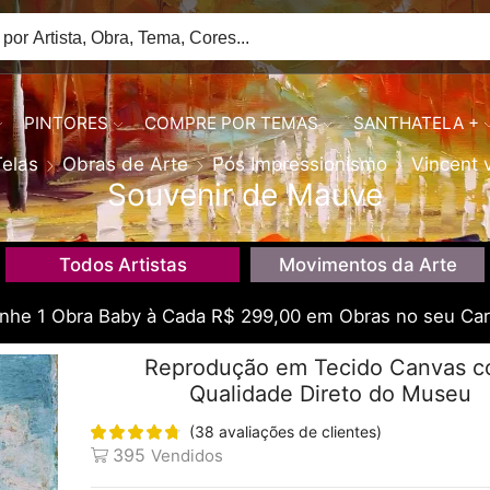
PINTORES
COMPRE POR TEMAS
SANTHATELA +
Telas
Obras de Arte
Pós Impressionismo
Vincent 
Souvenir de Mauve
Todos Artistas
Movimentos da Arte
he 1 Obra Baby à Cada R$ 299,00 em Obras no seu Car
Reprodução em Tecido Canvas 
Qualidade Direto do Museu
(
38
avaliações de clientes)
395
Vendidos