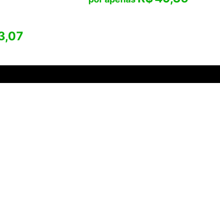
3,07
 o melhor
 LTDA
- CNPJ
 98700-220
SAIBA MAIS
Sobre o Projeto