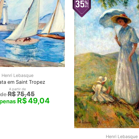
Henri Lebasque
ta em Saint Tropez
A partir de
R$
75,45
R$
49,04
Henri Lebasque