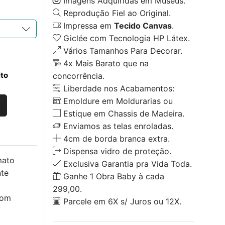
Imagens Adquiridas em Museus.
Reprodução Fiel ao Original.
Impressa em
Tecido Canvas
.
Giclée com Tecnologia HP Látex.
Vários Tamanhos Para Decorar.
4x Mais Barato que na
ito
concorrência.
Liberdade nos Acabamentos:
Emoldure em Moldurarias ou
Estique em Chassis de Madeira.
Enviamos as telas enroladas.
4cm de borda branca extra.
Dispensa vidro de proteção.
mato
Exclusiva Garantia pra Vida Toda.
nte
Ganhe 1 Obra Baby à cada
299,00.
com
Parcele em 6X s/ Juros ou 12X.