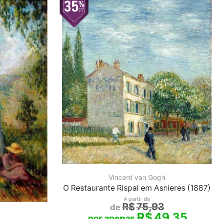
Vincent van Gogh
O Restaurante Rispal em Asnieres (1887)
A partir de
R$
75,93
R$
49,35