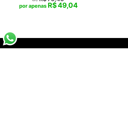
R$
49,04
Santha
07.
DESTAQUES
PRA VOCÊ
Destaques da Santhatela
Acesse s