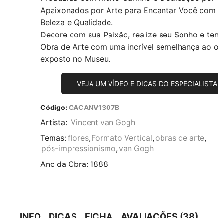
Apaixonados por Arte para Encantar Você com
Beleza e Qualidade.
Decore com sua Paixão, realize seu Sonho e te
Obra de Arte com uma incrível semelhança ao or
exposto no Museu.
VEJA UM VÍDEO E DICAS DO ESPECIALISTA
Código:
OACANV1307B
Artista:
Vincent van Gogh
Temas:
flores
,
Formato Vertical
,
obras de arte
,
pós-impressionismo
,
van Gogh
Ano da Obra:
1888
INFO
DICAS
FICHA
AVALIAÇÕES (38)