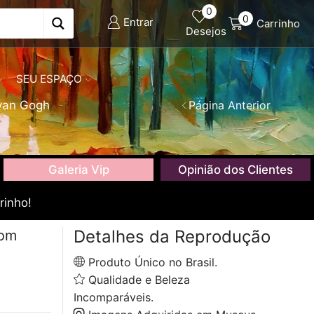
0
0
Entrar
Carrinho
Desejos
SEU ESPAÇO
van Gogh
Página Anterior
Galeria Vip
Opinião dos Clientes
rinho!
Detalhes da Reprodução
com
Produto Único no Brasil.
Qualidade e Beleza
Incomparáveis.