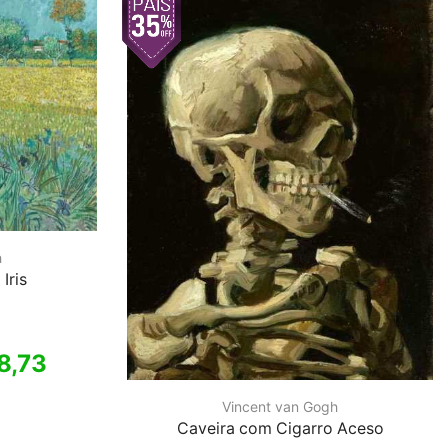
h
Iris
8,73
Vincent van Gogh
Caveira com Cigarro Aceso