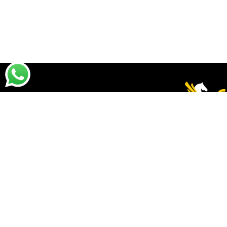
Santha
07.
DESTAQUES
PRA VOCÊ
Destaques da Santhatela
Acesse s