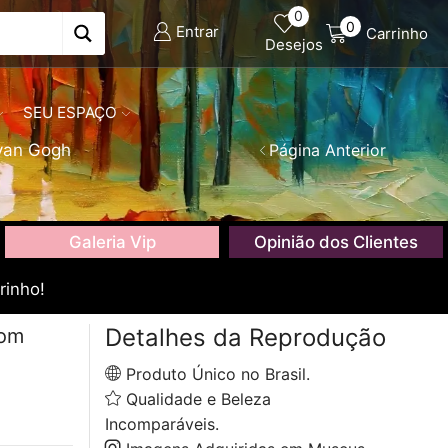
0
0
Entrar
Carrinho
Desejos
SEU ESPAÇO
van Gogh
Página Anterior
Galeria Vip
Opinião dos Clientes
rinho!
Detalhes da Reprodução
com
Produto Único no Brasil.
Qualidade e Beleza
Incomparáveis.