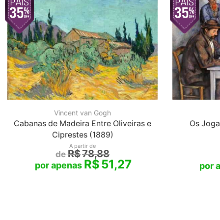
Vincent van Gogh
Cabanas de Madeira Entre Oliveiras e
Os Joga
Ciprestes (1889)
A partir de
R$
78,88
R$
51,27