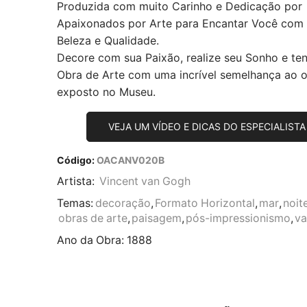
Produzida com muito Carinho e Dedicação por
Apaixonados por Arte para Encantar Você com
Beleza e Qualidade.
Decore com sua Paixão, realize seu Sonho e te
Obra de Arte com uma incrível semelhança ao or
exposto no Museu.
VEJA UM VÍDEO E DICAS DO ESPECIALISTA
Código:
OACANV020B
Artista:
Vincent van Gogh
Temas:
decoração
,
Formato Horizontal
,
mar
,
noit
obras de arte
,
paisagem
,
pós-impressionismo
,
va
Ano da Obra:
1888