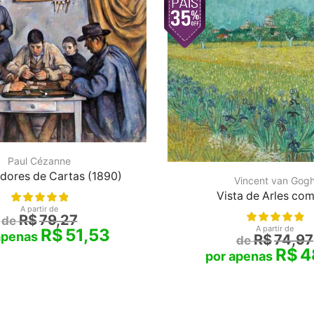
Paul Cézanne
dores de Cartas (1890)
Vincent van Gog
Vista de Arles com 
A partir de
R$
79,27
A partir de
R$
51,53
R$
74,97
R$
4