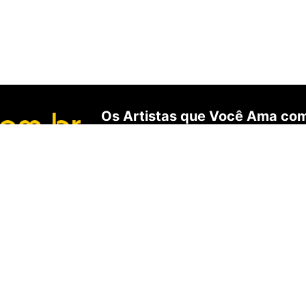
Os Artistas que Você Ama com
Serviço da Internet.
tela®
é marca registrada |
SANTHATELA GALERIA ONLINE
806.186/0001-10 | Rua Tiradentes, 618, Sala 201, Ijuí, RS -
ENCANTE-SE
ua Conta
Galeria Vip