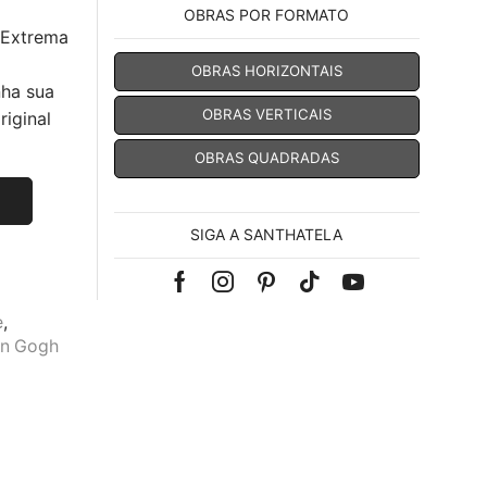
OBRAS POR FORMATO
 Extrema
OBRAS HORIZONTAIS
nha sua
OBRAS VERTICAIS
iginal
OBRAS QUADRADAS
SIGA A SANTHATELA
Facebook
Instagram
Pinterest
Tik-
Youtube
e
,
tok
n Gogh