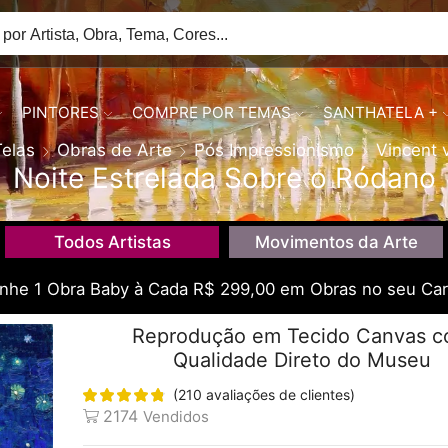
PINTORES
COMPRE POR TEMAS
SANTHATELA +
Telas
Obras de Arte
Pós Impressionismo
Vincent 
Noite Estrelada Sobre o Ródano
Todos Artistas
Movimentos da Arte
he 1 Obra Baby à Cada R$ 299,00 em Obras no seu Car
Reprodução em Tecido Canvas 
Qualidade Direto do Museu
(
210
avaliações de clientes)
2174
Vendidos