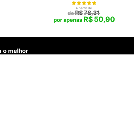
A partir de
R$
78,31
R$
50,90
 o melhor
 LTDA
- CNPJ
 98700-220
SAIBA MAIS
Sobre o Projeto