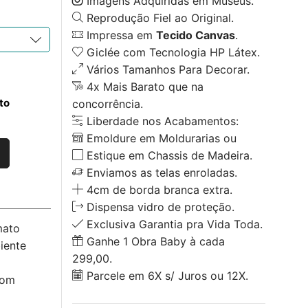
Imagens Adquiridas em Museus.
Reprodução Fiel ao Original.
Impressa em
Tecido Canvas
.
Giclée com Tecnologia HP Látex.
Vários Tamanhos Para Decorar.
4x Mais Barato que na
to
concorrência.
Liberdade nos Acabamentos:
Emoldure em Moldurarias ou
Estique em Chassis de Madeira.
Enviamos as telas enroladas.
4cm de borda branca extra.
Dispensa vidro de proteção.
Exclusiva Garantia pra Vida Toda.
mato
Ganhe 1 Obra Baby à cada
iente
299,00.
Parcele em 6X s/ Juros ou 12X.
com