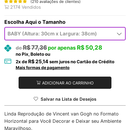
(
210
avaliações de clientes)
2174
Vendidos
Tamanho
R$
77,36
R$
50,28
no Pix, Boleto ou
R$
25,14
2
x de
sem juros no Cartão de Crédito
Mais formas de pagamento
ADICIONAR AO CARRINHO
Salvar na Lista de Desejos
Linda Reprodução de Vincent van Gogh no Formato
Horizontal para Você Decorar e Deixar seu Ambiente
Maravilhoso.