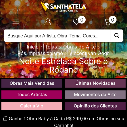
0
0
Início
Telas
Obras de Arte
Pós Impressionismo
Vincent van Gogh
Noite Estrelada Sobre o
Ródano
Obras Mais Vendidas
Últimas Novidades
Todos Artistas
Movimentos da Arte
Galeria Vip
Opinião dos Clientes
Ganhe 1 Obra Baby à Cada R$ 299,00 em Obras no seu
Carrinho!