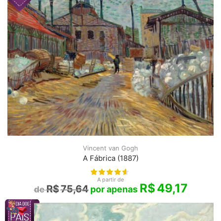
Vincent van Gogh
A Fábrica (1887)
A partir de
R$
49,17
R$
75,64