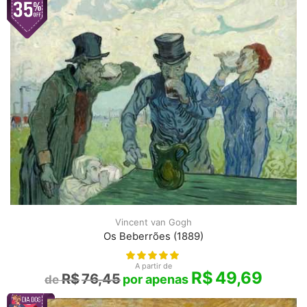
Vincent van Gogh
Os Beberrões (1889)
A partir de
R$
49,69
R$
76,45