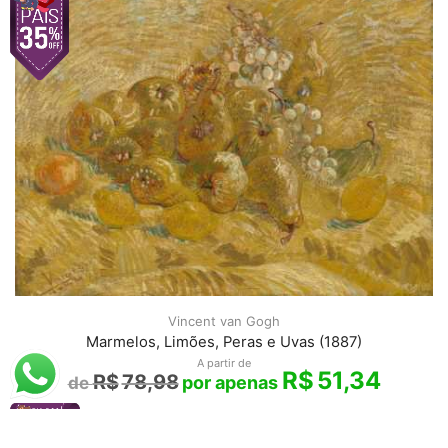
Vincent van Gogh
Marmelos, Limões, Peras e Uvas (1887)
A partir de
R$
51,34
R$
78,98