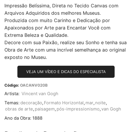
Impressão Belíssima, Direta no Tecido Canvas com
Arquivos Adquiridos dos melhores Museus.
Produzida com muito Carinho e Dedicação por
Apaixonados por Arte para Encantar Você com
Extrema Beleza e Qualidade.
Decore com sua Paixão, realize seu Sonho e tenha sua
Obra de Arte com uma incrível semelhança ao original
exposto no Museu.
VEJA UM VÍDEO E DICAS DO ESPECIALISTA
Código:
OACANV020B
Artista:
Vincent van Gogh
Temas:
decoração
,
Formato Horizontal
,
mar
,
noite
,
obras de arte
,
paisagem
,
pós-impressionismo
,
van Gogh
Ano da Obra:
1888