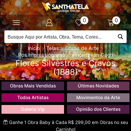
0
0
Início
Telas
Obras de Arte
Pós Impressionismo
Vincent van Gogh
Flores Silvestres e Cravos
(1888)
Obras Mais Vendidas
Últimas Novidades
Todos Artistas
Movimentos da Arte
Galeria Vip
Opinião dos Clientes
Ganhe 1 Obra Baby à Cada R$ 299,00 em Obras no seu
Carrinho!