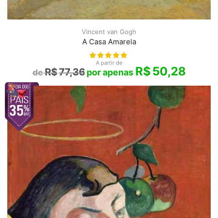
Vincent van Gogh
A Casa Amarela
A partir de
R$
50,28
R$
77,36