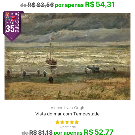
R$
54,31
R$
83,56
Vincent van Gogh
Vista do mar com Tempestade
A partir de
R$
52,77
R$
81,18