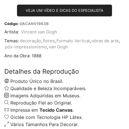
VEJA UM VÍDEO E DICAS DO ESPECIALISTA
Código:
OACANV1963B
Artista:
Vincent van Gogh
Temas:
decoração
,
flores
,
Formato Vertical
,
obras de arte
,
pós-impressionismo
,
van Gogh
Ano da Obra:
1888
Detalhes da Reprodução
Produto Único no Brasil.
Qualidade e Beleza Incomparáveis.
Imagens Adquiridas em Museus.
Reprodução Fiel ao Original.
Impressa em
Tecido Canvas
.
Giclée com Tecnologia HP Látex.
Vários Tamanhos Para Decorar.