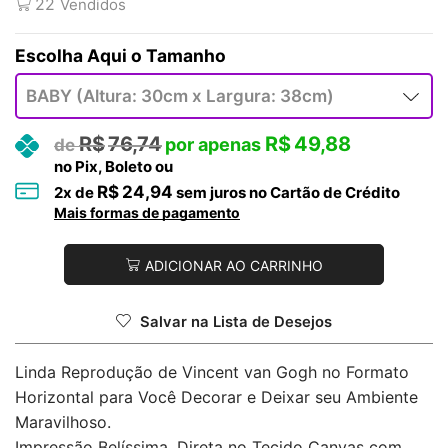
22
Vendidos
Tamanho
R$
76,74
R$
49,88
no Pix, Boleto ou
R$
24,94
2
x de
sem juros no Cartão de Crédito
Mais formas de pagamento
ADICIONAR AO CARRINHO
Salvar na Lista de Desejos
Linda Reprodução de Vincent van Gogh no Formato
Horizontal para Você Decorar e Deixar seu Ambiente
Maravilhoso.
Impressão Belíssima, Direta no Tecido Canvas com