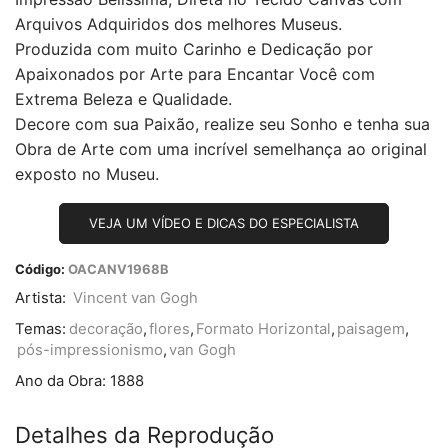
Arquivos Adquiridos dos melhores Museus.
Produzida com muito Carinho e Dedicação por
Apaixonados por Arte para Encantar Você com
Extrema Beleza e Qualidade.
Decore com sua Paixão, realize seu Sonho e tenha sua
Obra de Arte com uma incrível semelhança ao original
exposto no Museu.
VEJA UM VÍDEO E DICAS DO ESPECIALISTA
Código:
OACANV1968B
Artista:
Vincent van Gogh
Temas:
decoração
,
flores
,
Formato Horizontal
,
paisagem
,
pós-impressionismo
,
van Gogh
Ano da Obra:
1888
Detalhes da Reprodução