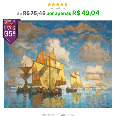
A partir de
R$
49,04
R$
75,45
Konstantin Gorbatov