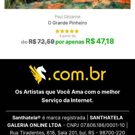
Paul Cézanne
O Grande Pinheiro
A partir de
R$
47,18
R$
72,59
Os Artistas que Você Ama com o melhor
Serviço da Internet.
Santhatela®
é marca registrada |
SANTHATELA
GALERIA ONLINE LTDA
- CNPJ 07.806.186/0001-10 |
Rua Tiradentes, 618, Sala 201, Ijuí, RS - 98700-220