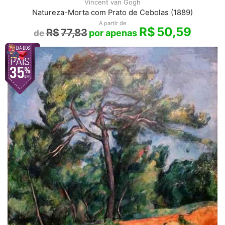
Vincent van Gogh
Natureza-Morta com Prato de Cebolas (1889)
A partir de
R$
50,59
R$
77,83