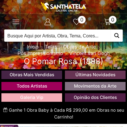
0
0
Início
Telas
Obras de Arte
Pós Impressionismo
Vincent van Gogh
O Pomar Rosa (1888)
Obras Mais Vendidas
Últimas Novidades
Todos Artistas
Movimentos da Arte
Galeria Vip
Opinião dos Clientes
Ganhe 1 Obra Baby à Cada R$ 299,00 em Obras no seu
Carrinho!