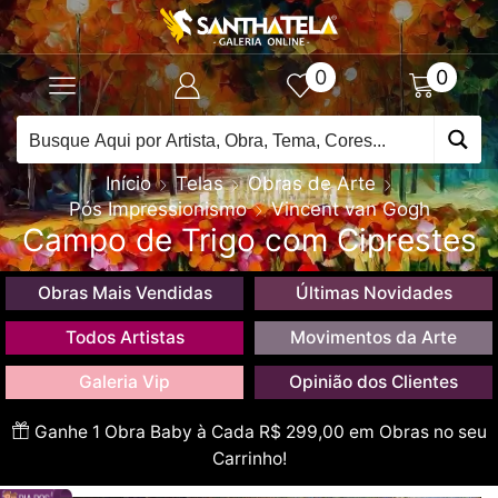
0
0
Início
Telas
Obras de Arte
Pós Impressionismo
Vincent van Gogh
Campo de Trigo com Ciprestes
Obras Mais Vendidas
Últimas Novidades
Todos Artistas
Movimentos da Arte
Galeria Vip
Opinião dos Clientes
Ganhe 1 Obra Baby à Cada R$ 299,00 em Obras no seu
Carrinho!