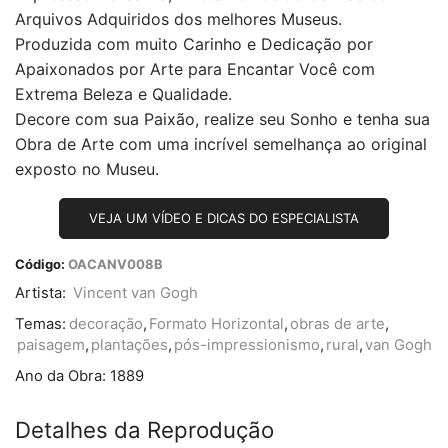
Arquivos Adquiridos dos melhores Museus.
Produzida com muito Carinho e Dedicação por
Apaixonados por Arte para Encantar Você com
Extrema Beleza e Qualidade.
Decore com sua Paixão, realize seu Sonho e tenha sua
Obra de Arte com uma incrível semelhança ao original
exposto no Museu.
VEJA UM VÍDEO E DICAS DO ESPECIALISTA
Código:
OACANV008B
Artista:
Vincent van Gogh
Temas:
decoração
,
Formato Horizontal
,
obras de arte
,
paisagem
,
plantações
,
pós-impressionismo
,
rural
,
van Gogh
Ano da Obra:
1889
Detalhes da Reprodução