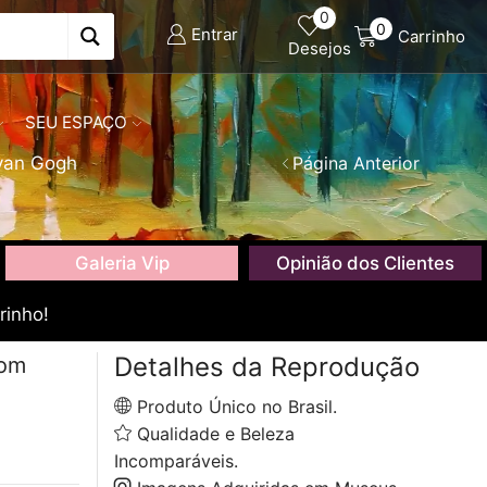
0
0
Entrar
Carrinho
Desejos
SEU ESPAÇO
van Gogh
Página Anterior
Galeria Vip
Opinião dos Clientes
rinho!
Detalhes da Reprodução
com
Produto Único no Brasil.
Qualidade e Beleza
Incomparáveis.