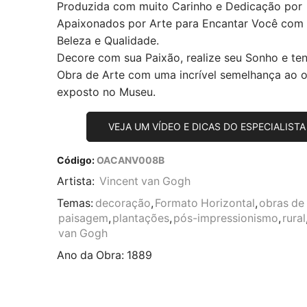
Produzida com muito Carinho e Dedicação por
Apaixonados por Arte para Encantar Você com
Beleza e Qualidade.
Decore com sua Paixão, realize seu Sonho e te
Obra de Arte com uma incrível semelhança ao or
exposto no Museu.
VEJA UM VÍDEO E DICAS DO ESPECIALISTA
Código:
OACANV008B
Artista:
Vincent van Gogh
Temas:
decoração
,
Formato Horizontal
,
obras de 
paisagem
,
plantações
,
pós-impressionismo
,
rural
van Gogh
Ano da Obra:
1889