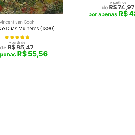
A partir de
R$
74,97
R$
4
Vincent van Gogh
s e Duas Mulheres (1890)
A partir de
R$
85,47
R$
55,56
Os Artistas que Você Ama com
Serviço da Internet.
tela®
é marca registrada |
SANTHATELA GALERIA ONLINE
806.186/0001-10 | Rua Tiradentes, 618, Sala 201, Ijuí, RS -