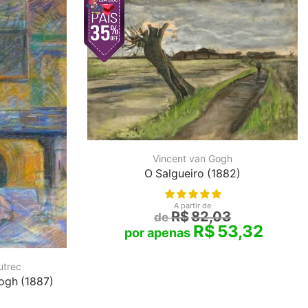
Vincent van Gogh
O Salgueiro (1882)
A partir de
R$
82,03
R$
53,32
utrec
ogh (1887)