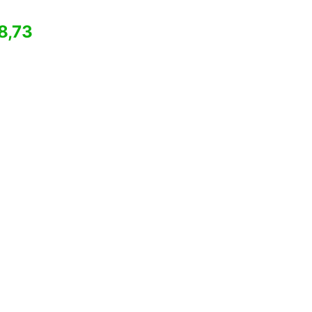
8,73
 o melhor
 LTDA
- CNPJ
 98700-220