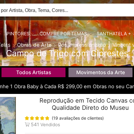
PINTORES
COMPRE POR TEMAS
SANTHATELA +
Telas
Obras de Arte
Pós Impressionismo
Vincent 
Campo de Trigo com Ciprestes
Todos Artistas
Movimentos da Arte
he 1 Obra Baby à Cada R$ 299,00 em Obras no seu Car
Reprodução em Tecido Canvas 
Qualidade Direto do Museu
(
19
avaliações de clientes)
541
Vendidos