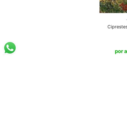
Cipreste
Santha
07.