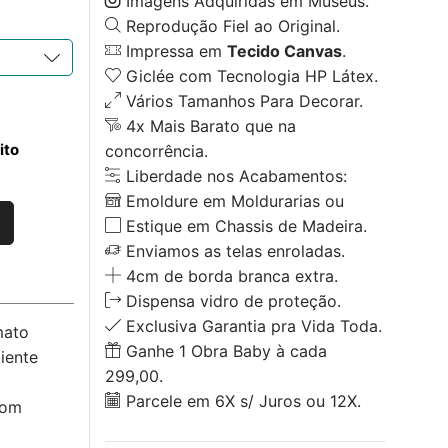
Imagens Adquiridas em Museus.
Reprodução Fiel ao Original.
Impressa em
Tecido Canvas
.
Giclée com Tecnologia HP Látex.
Vários Tamanhos Para Decorar.
4x Mais Barato que na
ito
concorrência.
Liberdade nos Acabamentos:
Emoldure em Moldurarias ou
Estique em Chassis de Madeira.
Enviamos as telas enroladas.
4cm de borda branca extra.
Dispensa vidro de proteção.
Exclusiva Garantia pra Vida Toda.
mato
Ganhe 1 Obra Baby à cada
iente
299,00.
Parcele em 6X s/ Juros ou 12X.
com