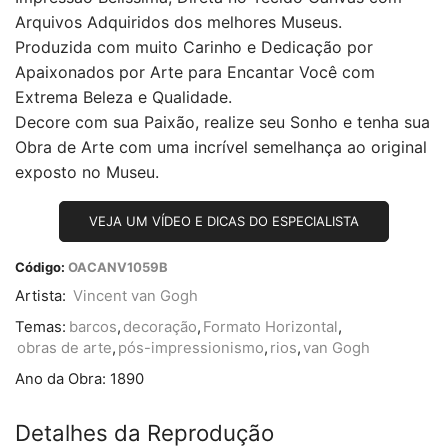
Arquivos Adquiridos dos melhores Museus.
Produzida com muito Carinho e Dedicação por
Apaixonados por Arte para Encantar Você com
Extrema Beleza e Qualidade.
Decore com sua Paixão, realize seu Sonho e tenha sua
Obra de Arte com uma incrível semelhança ao original
exposto no Museu.
VEJA UM VÍDEO E DICAS DO ESPECIALISTA
Código:
OACANV1059B
Artista:
Vincent van Gogh
Temas:
barcos
,
decoração
,
Formato Horizontal
,
obras de arte
,
pós-impressionismo
,
rios
,
van Gogh
Ano da Obra:
1890
Detalhes da Reprodução