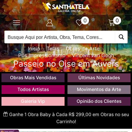
0
0
Início
Telas
Obras de Arte
Pós Impressionismo
Vincent van Gogh
Passeio no Oise em Auvers
Obras Mais Vendidas
Últimas Novidades
Todos Artistas
Movimentos da Arte
Galeria Vip
Opinião dos Clientes
Ganhe 1 Obra Baby à Cada R$ 299,00 em Obras no seu
Carrinho!