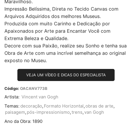
Maravilhoso.
Impressão Belíssima, Direta no Tecido Canvas com
Arquivos Adquiridos dos melhores Museus.
Produzida com muito Carinho e Dedicação por
Apaixonados por Arte para Encantar Você com
Extrema Beleza e Qualidade.
Decore com sua Paixão, realize seu Sonho e tenha sua
Obra de Arte com uma incrível semelhança ao original
exposto no Museu.
VEJA UM VÍDEO E DICAS DO ESPECIALISTA
Código:
OACANV773B
Artista:
Vincent van Gogh
Temas:
decoração
,
Formato Horizontal
,
obras de arte
,
paisagem
,
pós-impressionismo
,
trens
,
van Gogh
Ano da Obra:
1890