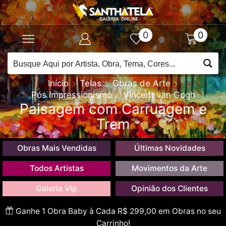
0
0
Início
Telas
Obras de Arte
Pós Impressionismo
Vincent van Gogh
Paisagem com Carruagem e
Trem
Obras Mais Vendidas
Últimas Novidades
Todos Artistas
Movimentos da Arte
Galeria Vip
Opinião dos Clientes
Ganhe 1 Obra Baby à Cada R$ 299,00 em Obras no seu
Carrinho!