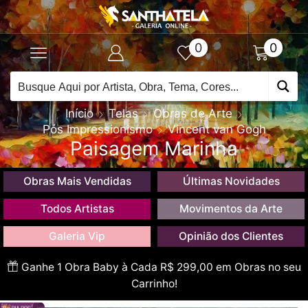
0
0
Início
Telas
Obras de Arte
Pós Impressionismo
Vincent van Gogh
Paisagem Marinha
Obras Mais Vendidas
Últimas Novidades
Todos Artistas
Movimentos da Arte
Galeria Vip
Opinião dos Clientes
Ganhe 1 Obra Baby à Cada R$ 299,00 em Obras no seu
Carrinho!