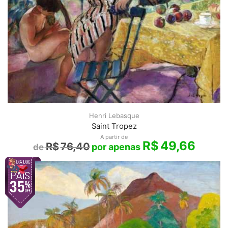
Henri Lebasque
Saint Tropez
A partir de
R$
49,66
R$
76,40