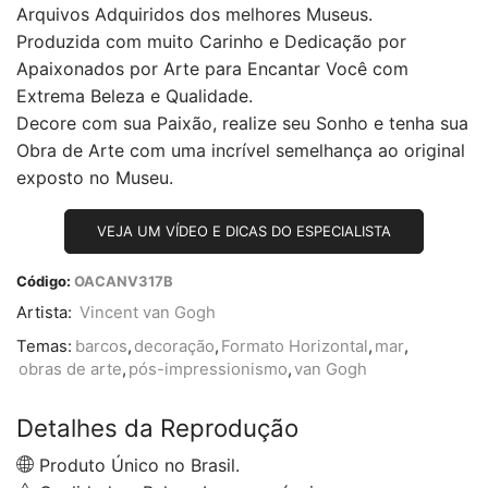
Arquivos Adquiridos dos melhores Museus.
Produzida com muito Carinho e Dedicação por
Apaixonados por Arte para Encantar Você com
Extrema Beleza e Qualidade.
Decore com sua Paixão, realize seu Sonho e tenha sua
Obra de Arte com uma incrível semelhança ao original
exposto no Museu.
VEJA UM VÍDEO E DICAS DO ESPECIALISTA
Código:
OACANV317B
Artista:
Vincent van Gogh
Temas:
barcos
,
decoração
,
Formato Horizontal
,
mar
,
obras de arte
,
pós-impressionismo
,
van Gogh
Detalhes da Reprodução
Produto Único no Brasil.