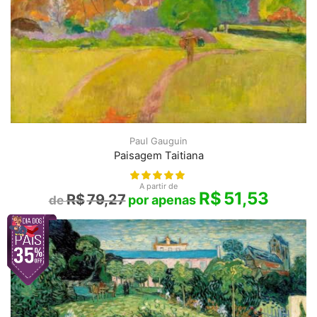
Paul Gauguin
Paisagem Taitiana
A partir de
R$
51,53
R$
79,27