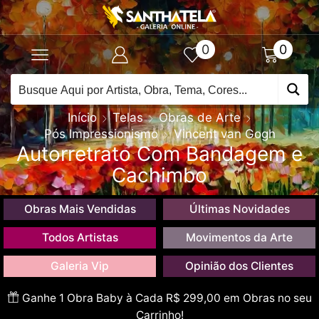
0
0
Início
Telas
Obras de Arte
Pós Impressionismo
Vincent van Gogh
Autorretrato Com Bandagem e
Cachimbo
Obras Mais Vendidas
Últimas Novidades
Todos Artistas
Movimentos da Arte
Galeria Vip
Opinião dos Clientes
Ganhe 1 Obra Baby à Cada R$ 299,00 em Obras no seu
Carrinho!