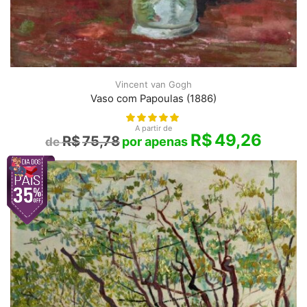
Vincent van Gogh
Vaso com Papoulas (1886)
A partir de
R$
49,26
R$
75,78