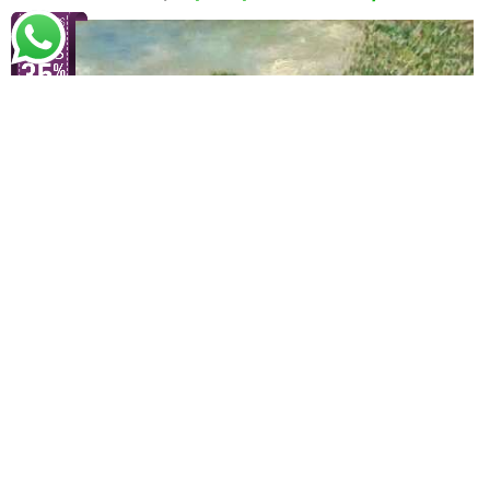
Vincent van Gogh
Margens do Sena (1887)
A partir de
R$
53,01
R$
81,56