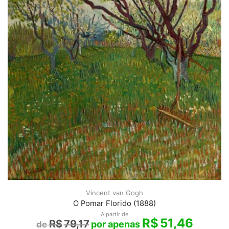
Vincent van Gogh
O Pomar Florido (1888)
A partir de
R$
51,46
R$
79,17