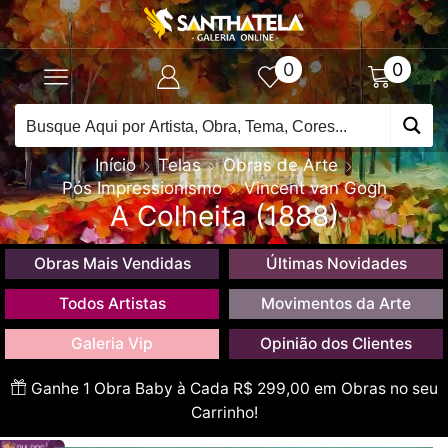
0
0
Início
Telas
Obras de Arte
Pós Impressionismo
Vincent van Gogh
A Colheita (1888)
Obras Mais Vendidas
Últimas Novidades
Todos Artistas
Movimentos da Arte
Galeria Vip
Opinião dos Clientes
Ganhe 1 Obra Baby à Cada R$ 299,00 em Obras no seu
Carrinho!