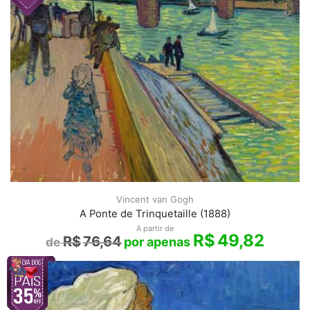
Vincent van Gogh
A Ponte de Trinquetaille (1888)
A partir de
R$
49,82
R$
76,64