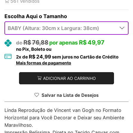
561
Vendidos
Tamanho
R$
76,88
R$
49,97
no Pix, Boleto ou
R$
24,99
2
x de
sem juros no Cartão de Crédito
Mais formas de pagamento
ADICIONAR AO CARRINHO
Salvar na Lista de Desejos
Linda Reprodução de Vincent van Gogh no Formato
Horizontal para Você Decorar e Deixar seu Ambiente
Maravilhoso.
Impressão Belíssima, Direta no Tecido Canvas com