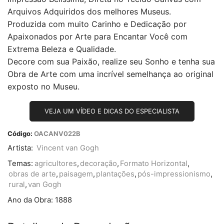
Arquivos Adquiridos dos melhores Museus.
Produzida com muito Carinho e Dedicação por
Apaixonados por Arte para Encantar Você com
Extrema Beleza e Qualidade.
Decore com sua Paixão, realize seu Sonho e tenha sua
Obra de Arte com uma incrível semelhança ao original
exposto no Museu.
VEJA UM VÍDEO E DICAS DO ESPECIALISTA
Código:
OACANV022B
Artista:
Vincent van Gogh
Temas:
agricultores
,
decoração
,
Formato Horizontal
,
obras de arte
,
paisagem
,
plantações
,
pós-impressionismo
,
rural
,
van Gogh
Ano da Obra:
1888