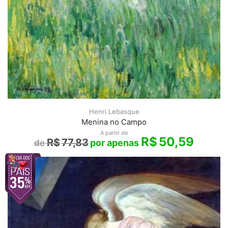
Henri Lebasque
Menina no Campo
A partir de
R$
50,59
R$
77,83