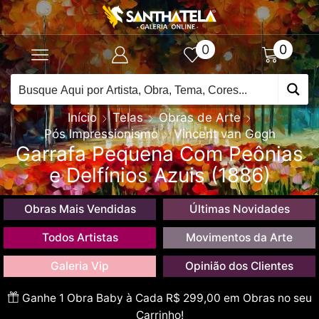
0
0
Início
Telas
Obras de Arte
Pós Impressionismo
Vincent van Gogh
Garrafa Pequena Com Peônias
e Delfínios Azuis (1886)
Obras Mais Vendidas
Últimas Novidades
Todos Artistas
Movimentos da Arte
Galeria Vip
Opinião dos Clientes
Ganhe 1 Obra Baby à Cada R$ 299,00 em Obras no seu
Carrinho!