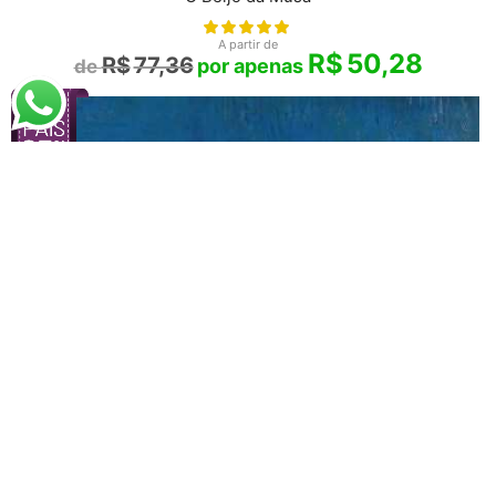
A partir de
R$
50,28
R$
77,36
Vincent van Gogh