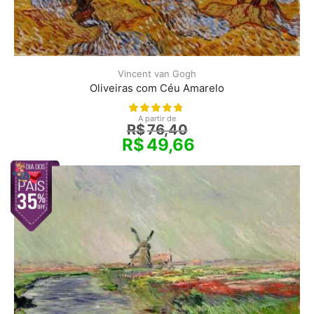
Vincent van Gogh
Oliveiras com Céu Amarelo
A partir de
R$
76,40
R$
49,66