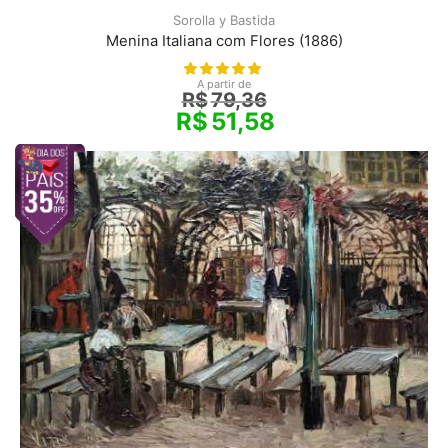
Sorolla y Bastida
Menina Italiana com Flores (1886)
A partir de
R$
79,36
R$
51,58