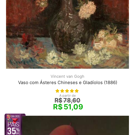
Vincent van Gogh
Vaso com Ásteres Chineses e Gladíolos (1886)
A partir de
R$
78,60
R$
51,09