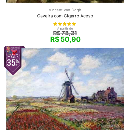
Vincent van Gogh
Caveira com Cigarro Aceso
A partir de
R$
78,31
R$
50,90