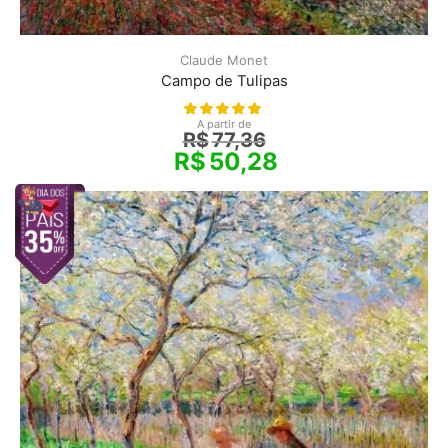
Claude Monet
Campo de Tulipas
A partir de
R$
77,36
R$
50,28