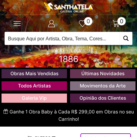
0
0
Início
Loja
1886
Obras Mais Vendidas
Últimas Novidades
Todos Artistas
Movimentos da Arte
Galeria Vip
Opinião dos Clientes
Ganhe 1 Obra Baby à Cada R$ 299,00 em Obras no seu
Carrinho!