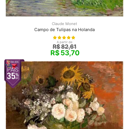
Claude Monet
Campo de Tulipas na Holanda
A partir de
R$
82,61
R$
53,70