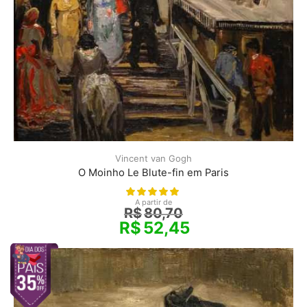
Vincent van Gogh
O Moinho Le Blute-fin em Paris
A partir de
R$
80,70
R$
52,45