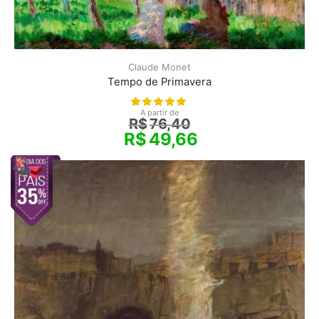
Claude Monet
Tempo de Primavera
A partir de
R$
76,40
R$
49,66