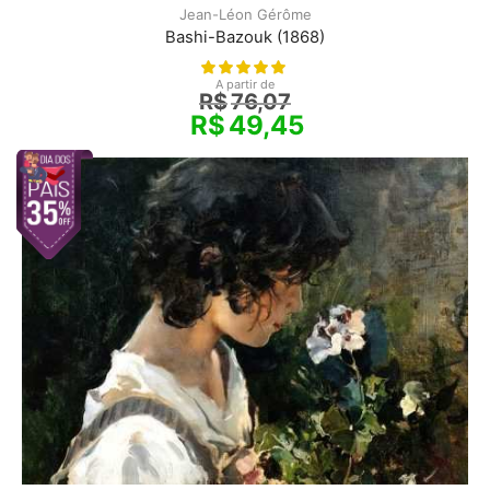
Jean-Léon Gérôme
Bashi-Bazouk (1868)
A partir de
R$
76,07
R$
49,45