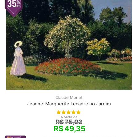
Claude Monet
Jeanne-Marguerite Lecadre no Jardim
A partir de
R$
75,93
R$
49,35