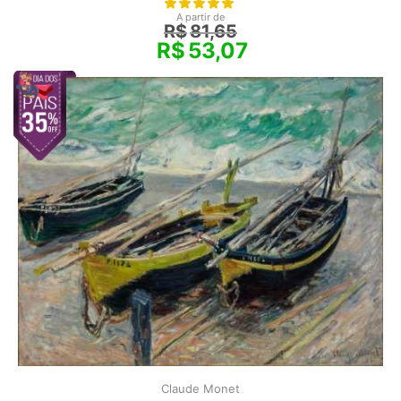
A partir de
R$
81,65
R$
53,07
Claude Monet