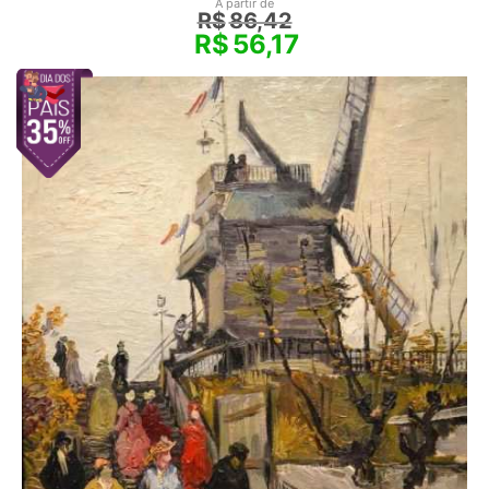
A partir de
R$
86,42
R$
56,17