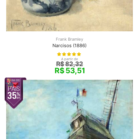
Frank Bramley
Narcisos (1886)
A partir de
R$
82,32
R$
53,51