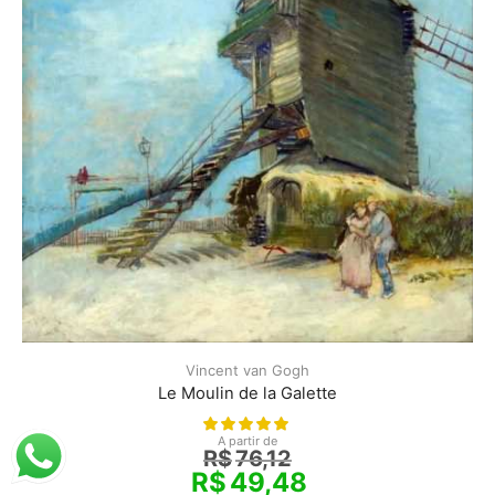
Vincent van Gogh
Le Moulin de la Galette
A partir de
R$
76,12
R$
49,48