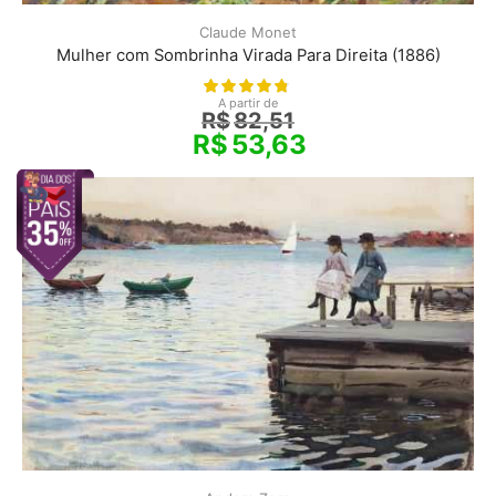
Claude Monet
Mulher com Sombrinha Virada Para Direita (1886)
A partir de
R$
82,51
R$
53,63