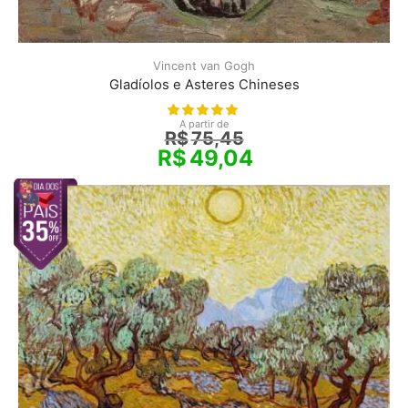
Vincent van Gogh
Gladíolos e Asteres Chineses
A partir de
R$
75,45
R$
49,04