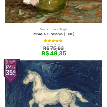
Vincent van Gogh
Rosas e Girassóis (1886)
A partir de
R$
75,93
R$
49,35