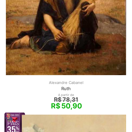
Alexandre Cabanel
Ruth
A partir de
R$
78,31
R$
50,90