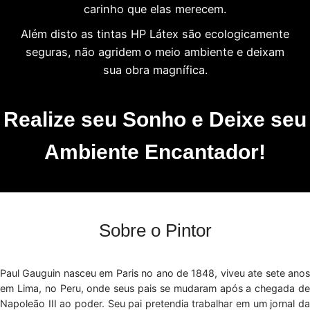
carinho que elas merecem.
Além disto as tintas HP Látex são ecologicamente
seguras, não agridem o meio ambiente e deixam
sua obra magnífica.
Realize seu Sonho e Deixe seu
Ambiente Encantador!
Sobre o Pintor
Paul Gauguin nasceu em Paris no ano de 1848, viveu ate sete anos
em Lima, no Peru, onde seus pais se mudaram após a chegada de
Napoleão III ao poder. Seu pai pretendia trabalhar em um jornal da