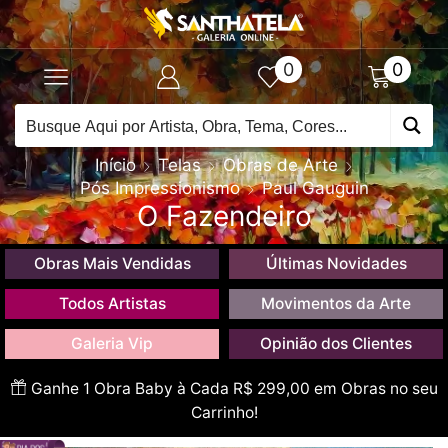
0
0
Início
Telas
Obras de Arte
Pós Impressionismo
Paul Gauguin
O Fazendeiro
Obras Mais Vendidas
Últimas Novidades
Todos Artistas
Movimentos da Arte
Galeria Vip
Opinião dos Clientes
Ganhe 1 Obra Baby à Cada R$ 299,00 em Obras no seu
Carrinho!