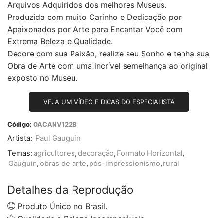
Arquivos Adquiridos dos melhores Museus.
Produzida com muito Carinho e Dedicação por
Apaixonados por Arte para Encantar Você com
Extrema Beleza e Qualidade.
Decore com sua Paixão, realize seu Sonho e tenha sua
Obra de Arte com uma incrível semelhança ao original
exposto no Museu.
VEJA UM VÍDEO E DICAS DO ESPECIALISTA
Código:
OACANV122B
Artista:
Paul Gauguin
Temas:
agricultores
,
decoração
,
Formato Horizontal
,
Gauguin
,
obras de arte
,
pós-impressionismo
,
rural
Detalhes da Reprodução
Produto Único no Brasil.