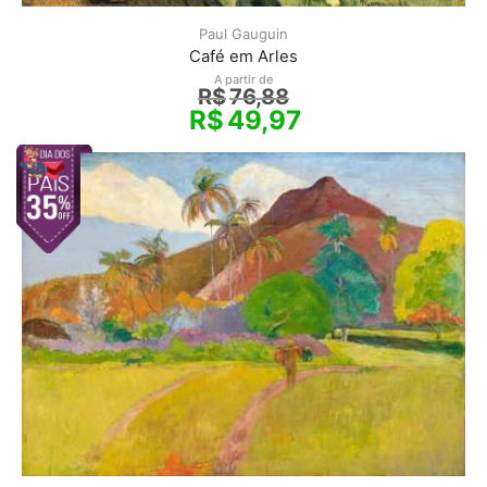
Paul Gauguin
Café em Arles
A partir de
R$
76,88
R$
49,97