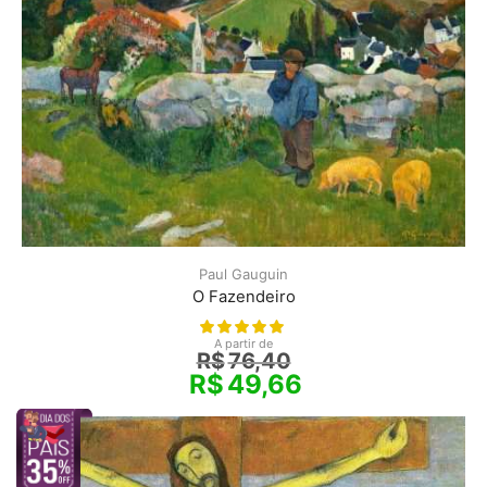
Paul Gauguin
O Fazendeiro
A partir de
R$
76,40
R$
49,66