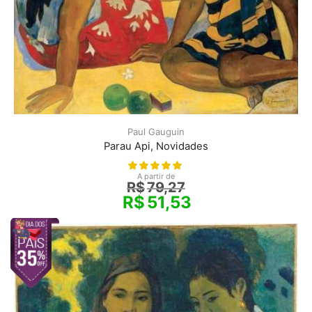
Paul Gauguin
Parau Api, Novidades
A partir de
R$
79,27
R$
51,53