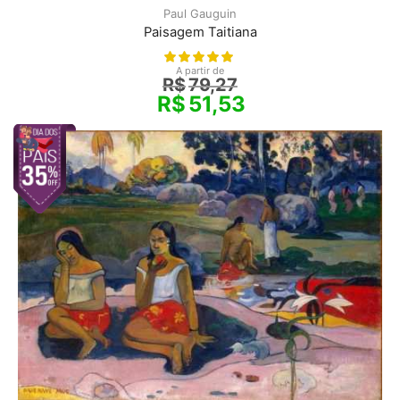
Paul Gauguin
Paisagem Taitiana
A partir de
R$
79,27
R$
51,53