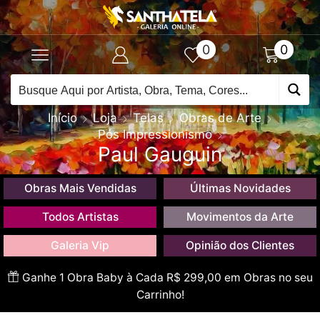
0
0
Início
Loja
Telas
Obras de Arte
Pós Impressionismo
Paul Gauguin
Obras Mais Vendidas
Últimas Novidades
Todos Artistas
Movimentos da Arte
Galeria Vip
Opinião dos Clientes
Ganhe 1 Obra Baby à Cada R$ 299,00 em Obras no seu
Carrinho!