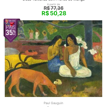
A partir de
R$
77,36
R$
50,28
Paul Gauguin