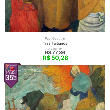
Paul Gauguin
Três Taitianos
A partir de
R$
77,36
R$
50,28