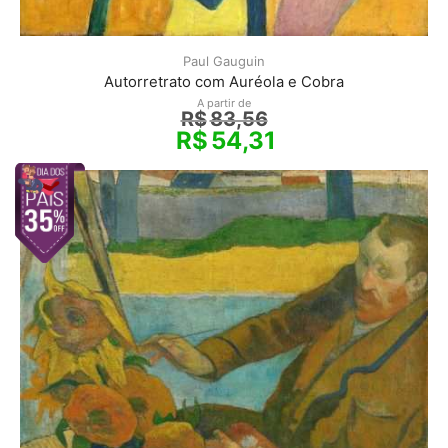
Paul Gauguin
Autorretrato com Auréola e Cobra
A partir de
R$
83,56
R$
54,31