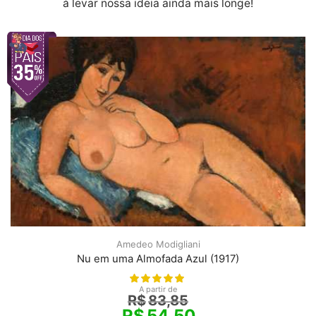
à levar nossa ideia ainda mais longe!
Amedeo Modigliani
Nu em uma Almofada Azul (1917)
A partir de
R$
83,85
R$
54,50