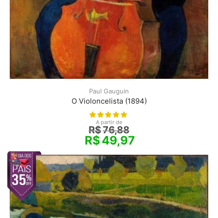
Paul Gauguin
O Violoncelista (1894)
A partir de
R$
76,88
R$
49,97