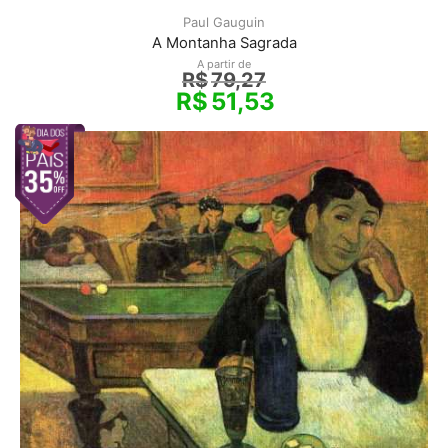
Paul Gauguin
A Montanha Sagrada
A partir de
R$
79,27
R$
51,53