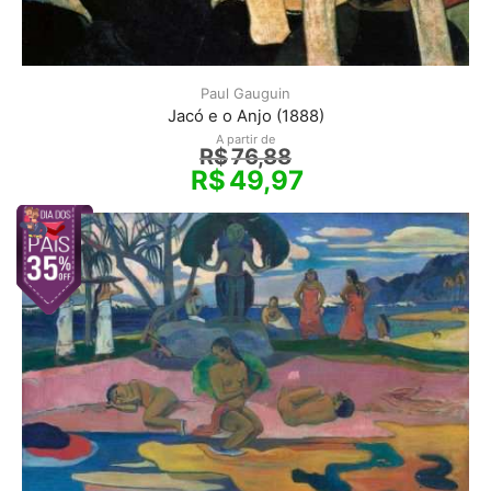
Paul Gauguin
Jacó e o Anjo (1888)
A partir de
R$
76,88
R$
49,97