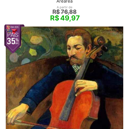
Arearea
A partir de
R$
76,88
R$
49,97