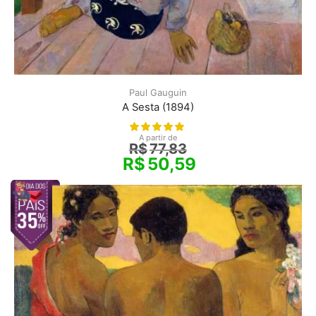
Paul Gauguin
A Sesta (1894)
A partir de
R$
77,83
R$
50,59