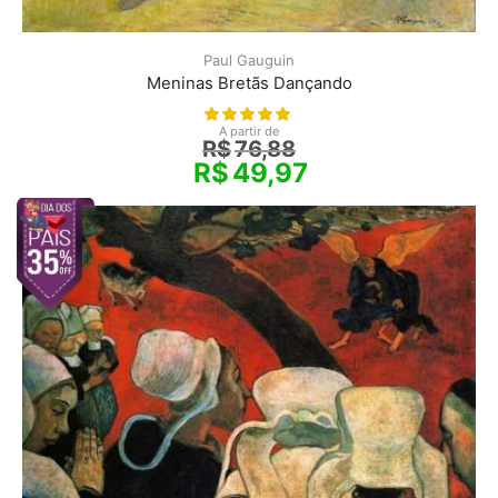
Paul Gauguin
Meninas Bretãs Dançando
A partir de
R$
76,88
R$
49,97