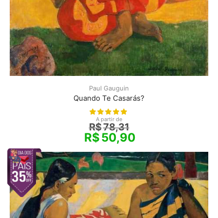
Paul Gauguin
Quando Te Casarás?
A partir de
R$
78,31
R$
50,90