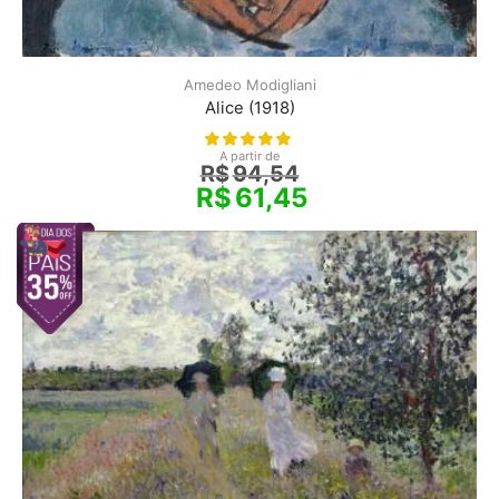
Amedeo Modigliani
Alice (1918)
A partir de
R$
94,54
R$
61,45