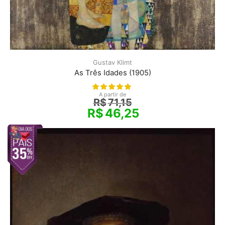
Gustav Klimt
As Três Idades (1905)
A partir de
R$
71,15
R$
46,25