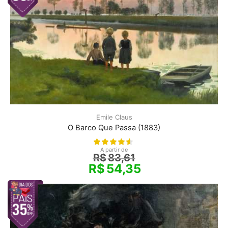
Emile Claus
O Barco Que Passa (1883)
A partir de
R$
83,61
R$
54,35