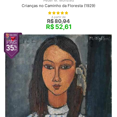
Peder M. Monsted
Crianças no Caminho da Floresta (1929)
A partir de
R$
80,94
R$
52,61