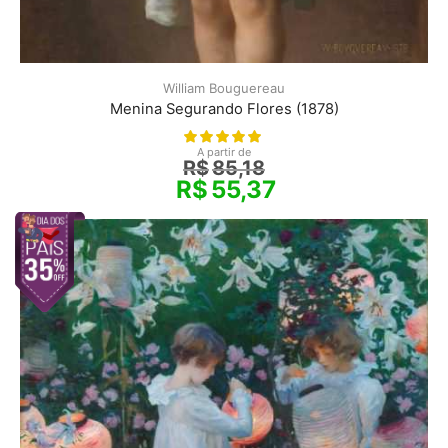
William Bouguereau
Menina Segurando Flores (1878)
A partir de
R$
85,18
R$
55,37