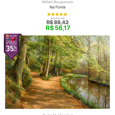
William Bouguereau
Na Fonte
A partir de
R$
86,42
R$
56,17