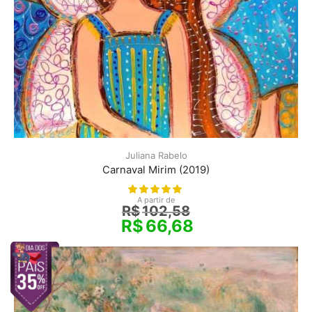
Juliana Rabelo
Carnaval Mirim (2019)
A partir de
R$
102,58
R$
66,68