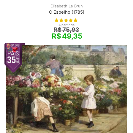
Élisabeth Le Brun
O Espelho (1785)
A partir de
R$
75,93
R$
49,35