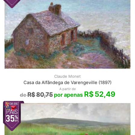
Claude Monet
Casa da Alfândega de Varengeville (1897)
A partir de
R$
52,49
R$
80,75