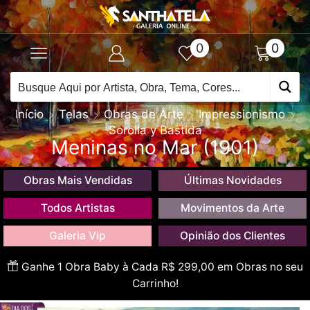
0
0
Início
Telas
Obras de Arte
Impressionismo
Sorolla y Bastida
Meninas no Mar (1901)
Obras Mais Vendidas
Últimas Novidades
Todos Artistas
Movimentos da Arte
Galeria Vip
Opinião dos Clientes
Ganhe 1 Obra Baby à Cada R$ 299,00 em Obras no seu
Carrinho!