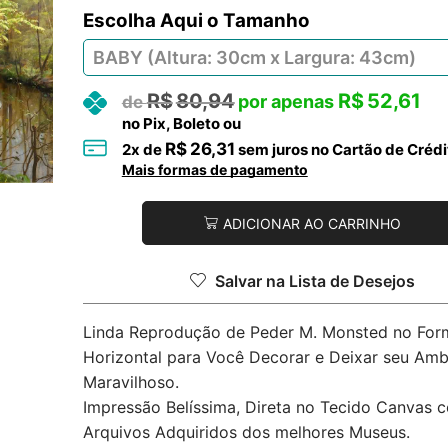
Tamanho
R$
80,94
R$
52,61
no Pix, Boleto ou
R$
26,31
2
x de
sem juros no Cartão de Crédi
Mais formas de pagamento
ADICIONAR AO CARRINHO
Salvar na Lista de Desejos
Linda Reprodução de Peder M. Monsted no For
Horizontal para Você Decorar e Deixar seu Amb
Maravilhoso.
Impressão Belíssima, Direta no Tecido Canvas 
Arquivos Adquiridos dos melhores Museus.