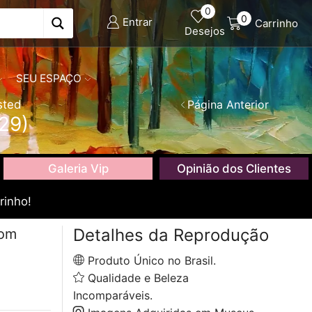
0
0
Entrar
Carrinho
Desejos
SEU ESPAÇO
sted
Página Anterior
29)
Galeria Vip
Opinião dos Clientes
rinho!
Detalhes da Reprodução
com
Produto Único no Brasil.
Qualidade e Beleza
Incomparáveis.