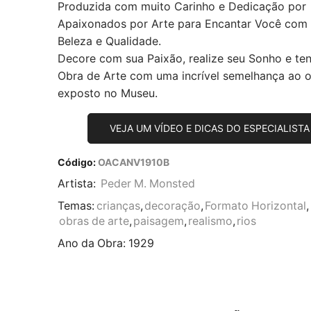
Produzida com muito Carinho e Dedicação por
Apaixonados por Arte para Encantar Você com
Beleza e Qualidade.
Decore com sua Paixão, realize seu Sonho e te
Obra de Arte com uma incrível semelhança ao or
exposto no Museu.
VEJA UM VÍDEO E DICAS DO ESPECIALISTA
Código:
OACANV1910B
Artista:
Peder M. Monsted
Temas:
crianças
,
decoração
,
Formato Horizontal
,
obras de arte
,
paisagem
,
realismo
,
rios
Ano da Obra:
1929