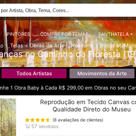
PINTORES
COMPRE POR TEMAS
SANTHATELA +
io
Telas
Obras de Arte
Realismo
Peder M. Mon
ianças no Caminho da Floresta (19
Todos Artistas
Movimentos da Arte
he 1 Obra Baby à Cada R$ 299,00 em Obras no seu Car
Reprodução em Tecido Canvas 
Qualidade Direto do Museu
(
8
avaliações de clientes)
57
Vendidos