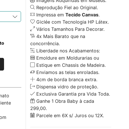
Imagens Adquiridas em Museus.
Reprodução Fiel ao Original.
Impressa em
Tecido Canvas
.
Giclée com Tecnologia HP Látex.
Vários Tamanhos Para Decorar.
4x Mais Barato que na
to
concorrência.
Liberdade nos Acabamentos:
Emoldure em Moldurarias ou
Estique em Chassis de Madeira.
Enviamos as telas enroladas.
4cm de borda branca extra.
Dispensa vidro de proteção.
Exclusiva Garantia pra Vida Toda.
mato
Ganhe 1 Obra Baby à cada
iente
299,00.
Parcele em 6X s/ Juros ou 12X.
com