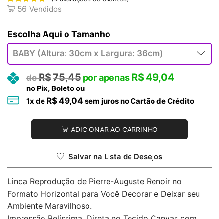
56
Vendidos
Tamanho
R$
75,45
R$
49,04
no Pix, Boleto ou
R$
49,04
1
x de
sem juros no Cartão de Crédito
ADICIONAR AO CARRINHO
Salvar na Lista de Desejos
Linda Reprodução de Pierre-Auguste Renoir no
Formato Horizontal para Você Decorar e Deixar seu
Ambiente Maravilhoso.
Impressão Belíssima, Direta no Tecido Canvas com