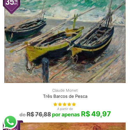
Claude Monet
Três Barcos de Pesca
A partir de
R$
49,97
R$
76,88