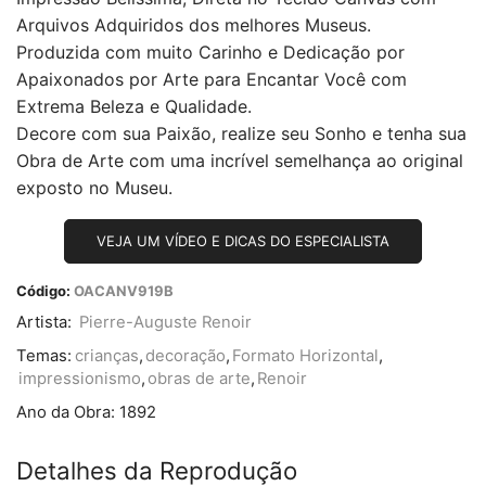
Arquivos Adquiridos dos melhores Museus.
Produzida com muito Carinho e Dedicação por
Apaixonados por Arte para Encantar Você com
Extrema Beleza e Qualidade.
Decore com sua Paixão, realize seu Sonho e tenha sua
Obra de Arte com uma incrível semelhança ao original
exposto no Museu.
VEJA UM VÍDEO E DICAS DO ESPECIALISTA
Código:
OACANV919B
Artista:
Pierre-Auguste Renoir
Temas:
crianças
,
decoração
,
Formato Horizontal
,
impressionismo
,
obras de arte
,
Renoir
Ano da Obra:
1892
Detalhes da Reprodução