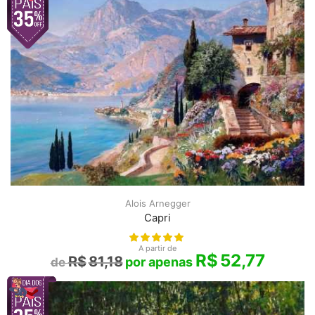
Alois Arnegger
Capri
A partir de
R$
52,77
R$
81,18