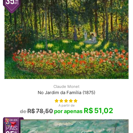
Claude Monet
No Jardim da Família (1875)
A partir de
R$
51,02
R$
78,50