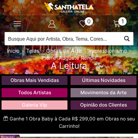
0
1
Início
Telas
Obras de Arte
Impressionismo
Pierre-Auguste Renoir
A Leitura
Obras Mais Vendidas
Últimas Novidades
Todos Artistas
Movimentos da Arte
Galeria Vip
Opinião dos Clientes
Ganhe 1 Obra Baby à Cada R$ 299,00 em Obras no seu
Carrinho!