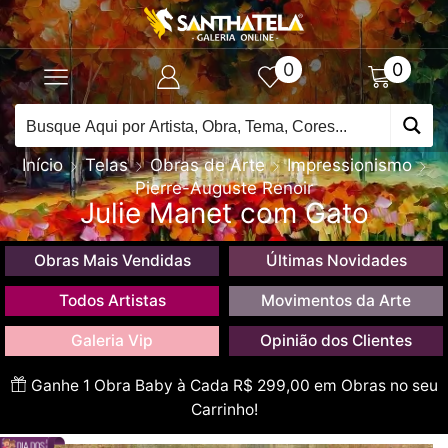
0
0
Início
Telas
Obras de Arte
Impressionismo
Pierre-Auguste Renoir
Julie Manet com Gato
Obras Mais Vendidas
Últimas Novidades
Todos Artistas
Movimentos da Arte
Galeria Vip
Opinião dos Clientes
Ganhe 1 Obra Baby à Cada R$ 299,00 em Obras no seu
Carrinho!