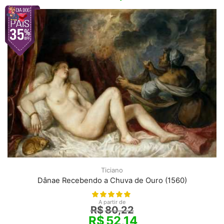
Ticiano
Dânae Recebendo a Chuva de Ouro (1560)
A partir de
R$
80,22
R$
52,14