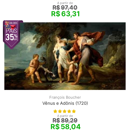
A partir de
R$
97,40
R$
63,31
François Boucher
Vênus e Adônis (1720)
A partir de
R$
89,29
R$
58,04