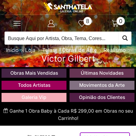
8
0
Início
Loja
Telas
Obras de Arte
Realismo
Victor Gilbert
Obras Mais Vendidas
Últimas Novidades
Todos Artistas
Movimentos da Arte
Galeria Vip
Opinião dos Clientes
Ganhe 1 Obra Baby à Cada R$ 299,00 em Obras no seu
Carrinho!