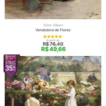
Victor Gilbert
Vendedora de Flores
A partir de
R$
76,40
R$
49,66